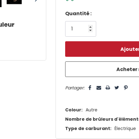
Dépêchez-
Quantité :
vous!
uleur
il
n’en
reste
plus
que
5 customers are viewing this pro
Partager:
Colour:
Autre
Nombre de brûleurs d'éléments
Type de carburant:
Électrique