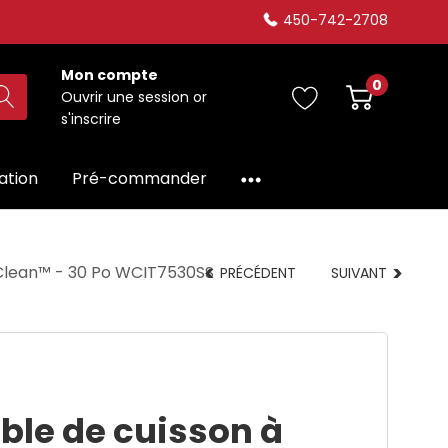
450-742-2708
Mon compte
0
Ouvrir une session
or
s'inscrire
dation
Pré-commander
eClean™ - 30 Po WCIT7530SS
PRÉCÉDENT
SUIVANT
ble de cuisson à