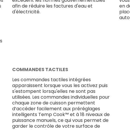
és
excèdent les normes gouvernementales
vous
s
afin de réduire les factures d'eau et
en d
d'électricité.
plac
auto
es
COMMANDES TACTILES
Les commandes tactiles intégrées
apparaissent lorsque vous les activez puis
s'estompent lorsqu'elles ne sont pas
utilisées. Les commandes individuelles pour
chaque zone de cuisson permettent
d’accéder facilement aux préréglages
intelligents Temp Cook™ et à 18 niveaux de
puissance manuels, ce qui vous permet de
garder le contrôle de votre surface de