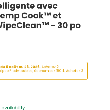
elligente avec
Temp Cook™ et
ipeClean™ - 30 po
du 6 aoüt au 26, 2026.
Achetez 2
lpool® admissibles, économisez 150 $. Achetez 3
 availability