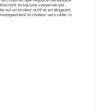
 ne chauffez que l'espace nécessaire
étectant lorsqu'une casserole est
ée sur un brûleur actif et en dirigeant
matiquement la chaleur vers celle-ci.