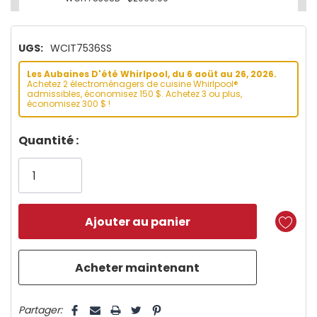
UGS:
WCIT7536SS
Les Aubaines D'été Whirlpool, du 6 aoüt au 26, 2026.
Achetez 2 électroménagers de cuisine Whirlpool®
admissibles, économisez 150 $. Achetez 3 ou plus,
économisez 300 $ !
Dépêchez-
Quantité :
vous!
il
n’en
reste
plus
que
5 customers are viewing this product
Partager: