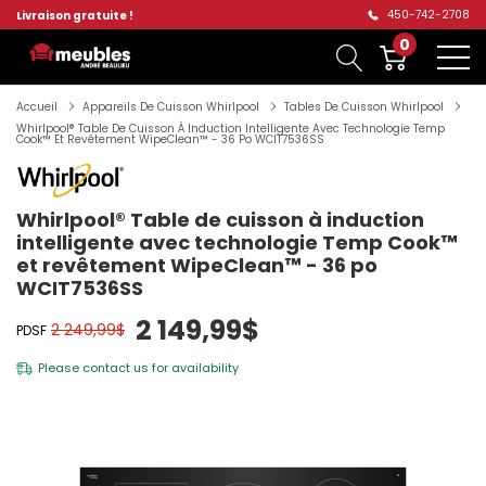
450-742-2708
Livraison gratuite !
0
Accueil
Appareils De Cuisson Whirlpool
Tables De Cuisson Whirlpool
Whirlpool® Table De Cuisson À Induction Intelligente Avec Technologie Temp
Cook™ Et Revêtement WipeClean™ - 36 Po WCIT7536SS
Whirlpool® Table de cuisson à induction
intelligente avec technologie Temp Cook™
et revêtement WipeClean™ - 36 po
WCIT7536SS
2 149,99$
2 249,99$
PDSF
Please
contact us
for availability