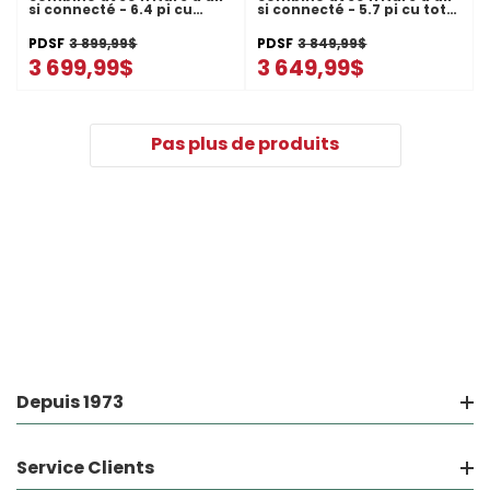
si connecté - 6.4 pi cu
si connecté - 5.7 pi cu total
total WOEC5030LZ
WOEC5027LZ
PDSF
3 899,99$
PDSF
3 849,99$
3 699,99$
3 649,99$
Pas plus de produits
Depuis 1973
Service Clients