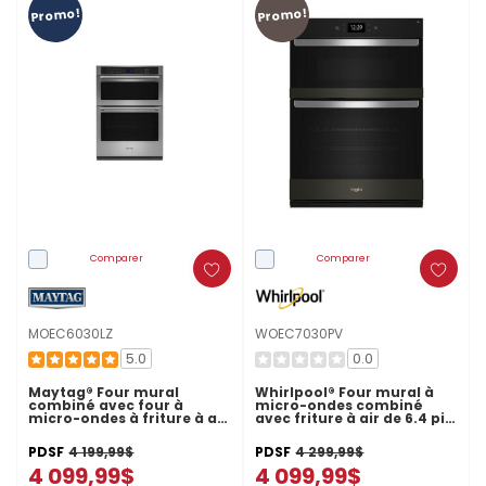
Promo!
Promo!
Comparer
Comparer
MOEC6030LZ
WOEC7030PV
5.0
0.0
Maytag® Four mural
Whirlpool® Four mural à
combiné avec four à
micro-ondes combiné
micro-ondes à friture à air
avec friture à air de 6.4 pi
et panier - 30 po - 6,4 pi cu
cu WOEC7030PV
MOEC6030LZ
PDSF
4 199,99$
PDSF
4 299,99$
4 099,99$
4 099,99$