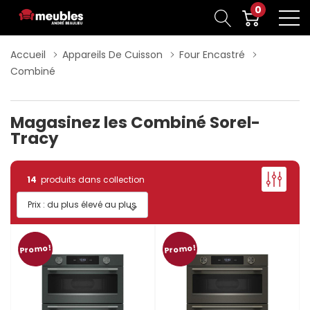
0
Accueil
Appareils De Cuisson
Four Encastré
Combiné
Magasinez les Combiné Sorel-
Tracy
14
produits dans collection
Promo!
Promo!