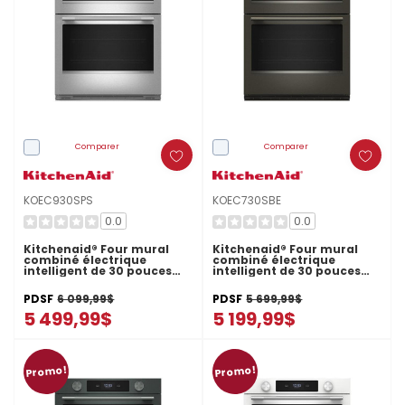
Comparer
Comparer
KOEC930SPS
KOEC730SBE
0.0
0.0
Kitchenaid® Four mural
Kitchenaid® Four mural
combiné électrique
combiné électrique
intelligent de 30 pouces
intelligent de 30 pouces
avec caméra de cuisson
avec modes de cuisson
intelligente - Fini
assistée - Minerai noir
PDSF
6 099,99$
PDSF
5 699,99$
PrintShield™ KOEC930SPS
KOEC730SBE
5 499,99$
5 199,99$
Promo!
Promo!