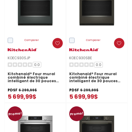
Comparer
Comparer
KOEC930SJP
KOEC930SBE
0.0
0.0
Kitchenaid® Four mural
Kitchenaid® Four mural
combiné électrique
combiné électrique
intelligent de 30 pouces
intelligent de 30 pouces
avec caméra de cuisson
avec caméra de cuisson
intelligente - Fini
intelligente - Fini minerai
PDSF
6 299,99$
PDSF
6 299,99$
Genévrier KOEC930SJP
noir KOEC930SBE
5 699,99$
5 699,99$
Promo!
Promo!