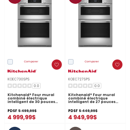
Comparer
Comparer
KOEC730SPS
KOEC727SPS
0.0
0.0
Kitchenaid® Four mural
Kitchenaid® Four mural
combiné électrique
combiné électrique
intelligent de 30 pouces
intelligent de 27 pouces
avec modes de cuisson
avec modes de cuisson
assistée - Fini PrintShield™
assistée - Fini PrintShield™
PDSF
5 499,99$
PDSF
5 449,99$
KOEC730SPS
KOEC727SPS
4 999,99$
4 949,99$