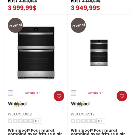
PDSF
4 199,99$
PDSF
4 149,99$
3 999,99$
3 949,99$
Promo!
Promo!
Comparer
Comparer
WOEC5030LZ
WOEC5027LZ
0.0
0.0
Whirlpool® Four mural
Whirlpool® Four mural
combiné avec friture à air
combiné avec friture à air