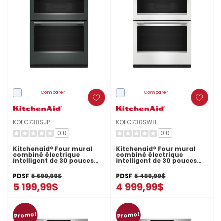
Comparer
Comparer
KOEC730SJP
KOEC730SWH
0.0
0.0
Kitchenaid® Four mural
Kitchenaid® Four mural
combiné électrique
combiné électrique
intelligent de 30 pouces
intelligent de 30 pouces
avec modes de cuisson
avec modes de cuisson
assistée -Genévrier
assistée - Blanc
PDSF
5 699,99$
PDSF
5 499,99$
KOEC730SJP
KOEC730SWH
5 199,99$
4 999,99$
Promo!
Promo!