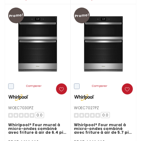
Promo!
Promo!
Comparer
Comparer
WOEC7030PZ
WOEC7027PZ
0.0
0.0
Whirlpool® Four mural à
Whirlpool® Four mural à
micro-ondes combiné
micro-ondes combiné
avec friture à air de 6.4 pi
avec friture à air de 5.7 pi
cu WOEC7030PZ
cu WOEC7027PZ