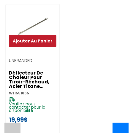
Ajouter Au Panier
UNBRANDED
Déflecteur De
Chaleur Pour
Tiroir-Réchaud,
Acier Titane
W11551865
W11551865
Veuillez nous
contacter pour la
disponibilité
19,99$
←
→