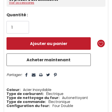
Voir accessoires
Dépêchez-
Quantité :
vous!
il
n’en
reste
plus
que
5 customers are viewing this product
Partager:
Colour:
Acier Inoxydable
Type de carburant:
Électrique
Type de nettoyage du four:
Autonettoyant
Type de commande:
Électronique
Configuration du four:
Four Double