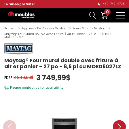
450-742-2708
Livraison gratuite !
0
Accueil
Appareils De Cuisson Maytag
Fours Muraux Maytag
Maytag® Four Mural Double Avec Friture À Air Et Panier - 27 Po - 8,6 Pi Cu
MOED6027LZ
Maytag® Four mural double avec friture à
air et panier - 27 po - 8,6 pi cu MOED6027LZ
3 749,99$
3 849,99$
PDSF
Please
contact us
for availability