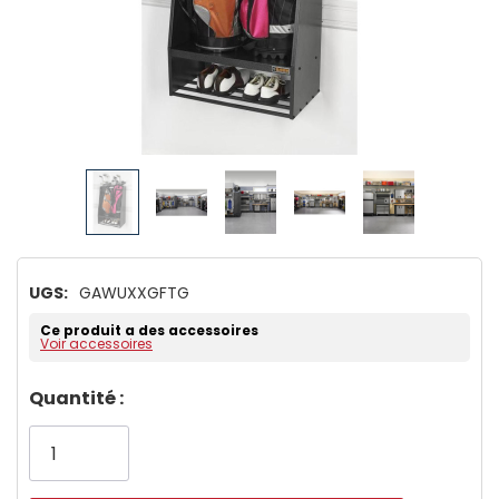
UGS:
GAWUXXGFTG
Ce produit a des accessoires
Voir accessoires
Dépêchez-
Quantité :
vous!
il
n’en