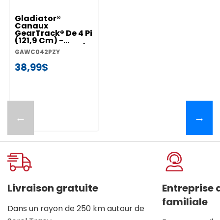
Gladiator®
Canaux
GearTrack® De 4 Pi
(121,9 Cm) -
(emballage De 2)
GAWC042PZY
GAWC042PZY
38,99$
←
→
Livraison gratuite
Entreprise
familiale
Dans un rayon de 250 km autour de