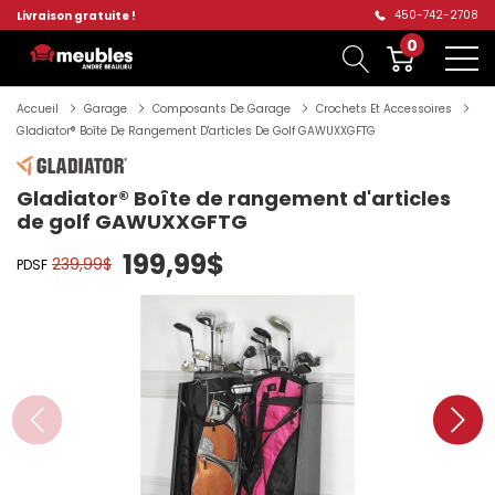
450-742-2708
Livraison gratuite !
0
Accueil
Garage
Composants De Garage
Crochets Et Accessoires
Gladiator® Boîte De Rangement D'articles De Golf GAWUXXGFTG
Gladiator® Boîte de rangement d'articles
de golf GAWUXXGFTG
199,99$
239,99$
PDSF