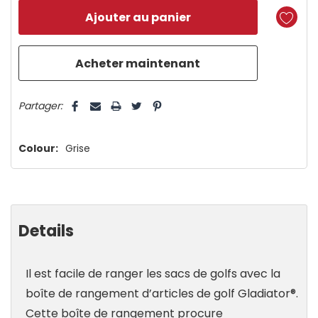
reste
plus
que
5 customers are viewing this product
Partager:
Colour:
Grise
Details
Il est facile de ranger les sacs de golfs avec la
boîte de rangement d’articles de golf Gladiator®.
Cette boîte de rangement procure