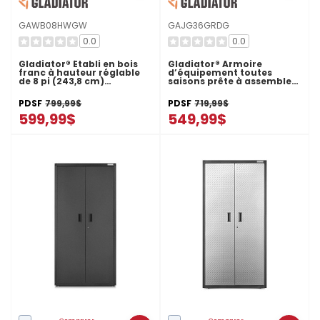
GAWB08HWGW
GAJG36GRDG
0.0
0.0
Gladiator® Établi en bois
Gladiator® Armoire
franc à hauteur réglable
d’équipement toutes
de 8 pi (243,8 cm)
saisons prête à assembler
GAWB08HWGW
GAJG36GRDG
PDSF
799,99$
PDSF
719,99$
599,99$
549,99$