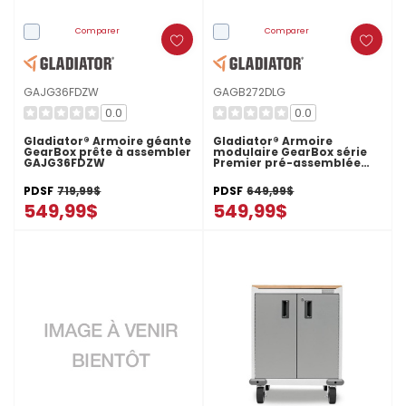
Comparer
Comparer
GAJG36FDZW
GAGB272DLG
0.0
0.0
Gladiator® Armoire géante
Gladiator® Armoire
GearBox prête à assembler
modulaire GearBox série
GAJG36FDZW
Premier pré-assemblée
GAGB272DLG
PDSF
719,99$
PDSF
649,99$
549,99$
549,99$