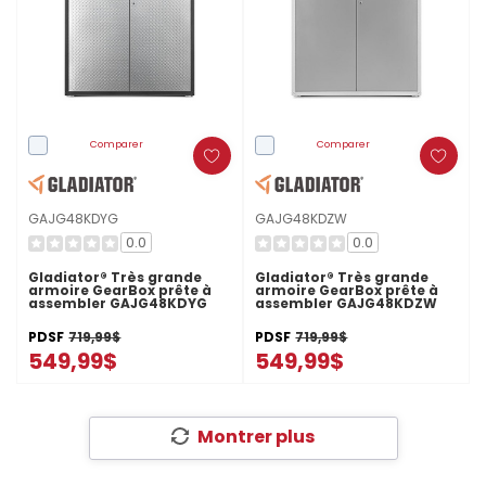
Comparer
Comparer
GAJG48KDYG
GAJG48KDZW
0.0
0.0
Gladiator® Très grande
Gladiator® Très grande
armoire GearBox prête à
armoire GearBox prête à
assembler GAJG48KDYG
assembler GAJG48KDZW
PDSF
719,99$
PDSF
719,99$
549,99$
549,99$
Montrer plus