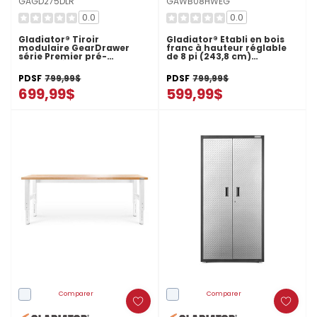
GAGD275DLR
GAWB08HWEG
0.0
0.0
Gladiator® Tiroir
Gladiator® Établi en bois
modulaire GearDrawer
franc à hauteur réglable
série Premier pré-
de 8 pi (243,8 cm)
assemblé GAGD275DLR
GAWB08HWEG
PDSF
799,99$
PDSF
799,99$
699,99$
599,99$
Comparer
Comparer