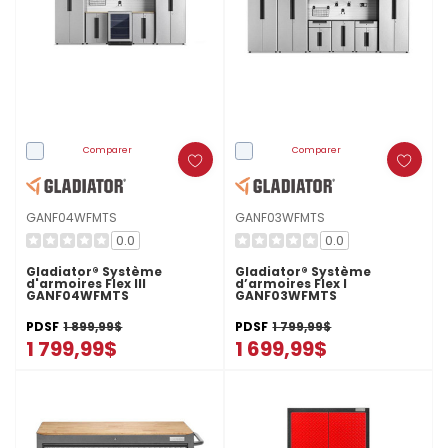
Comparer
Comparer
GANF04WFMTS
GANF03WFMTS
0.0
0.0
Gladiator® Système
Gladiator® Système
d'armoires Flex III
d’armoires Flex I
GANF04WFMTS
GANF03WFMTS
PDSF
1 899,99$
PDSF
1 799,99$
1 799,99$
1 699,99$