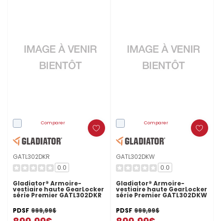
Comparer
Comparer
GATL302DKR
GATL302DKW
0.0
0.0
Gladiator® Armoire-
Gladiator® Armoire-
vestiaire haute GearLocker
vestiaire haute GearLocker
série Premier GATL302DKR
série Premier GATL302DKW
PDSF
999,99$
PDSF
999,99$