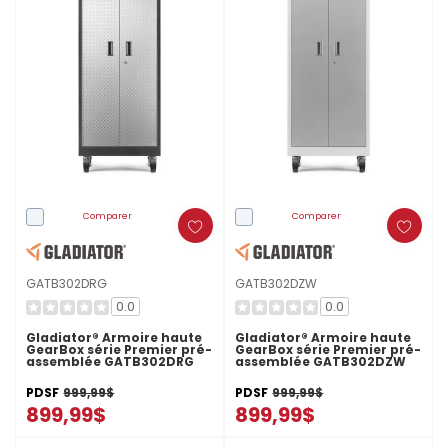
Comparer
Comparer
GATB302DRG
GATB302DZW
0.0
0.0
Gladiator® Armoire haute
Gladiator® Armoire haute
GearBox série Premier pré-
GearBox série Premier pré-
assemblée GATB302DRG
assemblée GATB302DZW
PDSF
999,99$
PDSF
999,99$
899,99$
899,99$