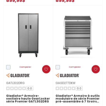
899,99$
899,99$
Comparer
Comparer
GATL302DRG
GAGD277DKW
0.0
0.0
Gladiator® Armoire-
Gladiator® Armoire à outils
vestiaire haute GearLocker
modulaire de série Premier
série Premier GATL302DRG
pré-assemblée à 7 tiroirs
GAGD277DKW