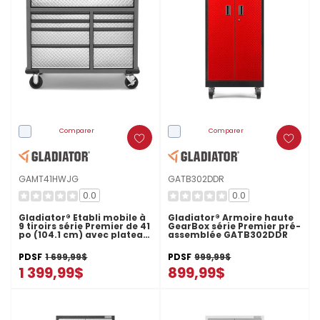
Comparer
Comparer
GAMT41HWJG
GATB302DDR
0.0
0.0
Gladiator® Établi mobile à
Gladiator® Armoire haute
9 tiroirs série Premier de 41
GearBox série Premier pré-
po (104.1 cm) avec plateau
assemblée GATB302DDR
en bois massif
GAMT41HWJG
PDSF
1 699,99$
PDSF
999,99$
1 399,99$
899,99$