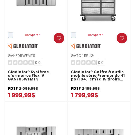
Comparer
Comparer
GANF05WFMTS
GATC4115JG
0.0
0.0
Gladiator® Système
Gladiator® Coffre à outils
d'armoires Flex IV
mobile série Premier de 41
GANF05WFMTS
po (104.1 cm) à 15 tiroirs
GATC4115JG
PDSF
2 099,99$
PDSF
2 199,99$
1 999,99$
1 799,99$