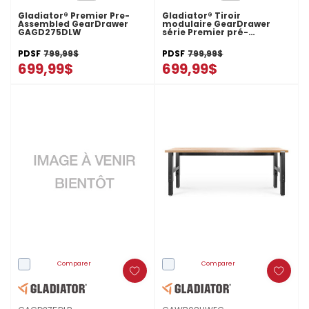
Gladiator® Premier Pre-
Gladiator® Tiroir
Assembled GearDrawer
modulaire GearDrawer
GAGD275DLW
série Premier pré-
assemblé GAGD275DLG
PDSF
799,99$
PDSF
799,99$
699,99$
699,99$
Comparer
Comparer