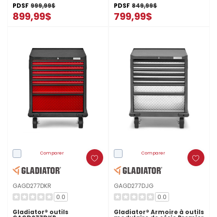
PDSF
999,99$
PDSF
849,99$
899,99$
799,99$
Comparer
Comparer
GAGD277DKR
GAGD277DJG
0.0
0.0
Gladiator® outils
Gladiator® Armoire à outils