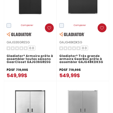
Comparer
Comparer
GAJG36GRESG
GAJG48KDKSG
0.0
0.0
Gladiator® Armoire prête à
Gladiator® Très grande
assembler toutes saisons
armoire GearBox prête à
GearCloset GAJG36GRESG
assembler GAJG48KDKSG
PDSF
719,99$
PDSF
719,99$
549,99$
549,99$