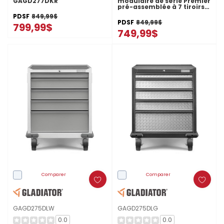
GAGD277DKR
modulaire de série Premier
pré-assemblée à 7 tiroirs
GAGD277DJG
PDSF
849,99$
PDSF
849,99$
799,99$
749,99$
Comparer
Comparer
GAGD275DLW
GAGD275DLG
0.0
0.0