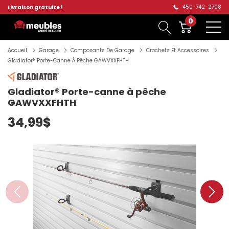
450-742-2708
Livraison gratuite !
0
Accueil
Garage
Composants De Garage
Crochets Et Accessoires
Gladiator® Porte-Canne À Pêche GAWVXXFHTH
Gladiator® Porte-canne à pêche
GAWVXXFHTH
34,99$