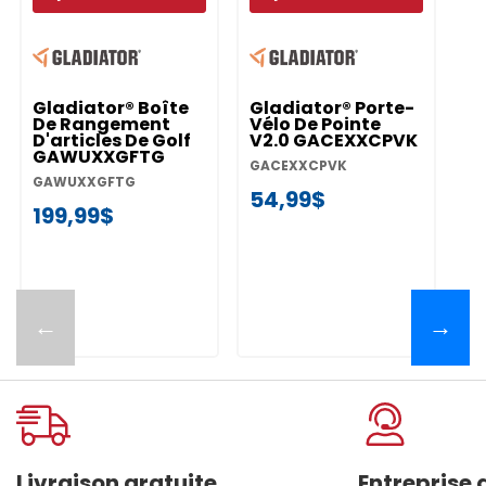
Gladiator® Boîte
Gladiator® Porte-
Gl
De Rangement
Vélo De Pointe
D
D'articles De Golf
V2.0 GACEXXCPVK
Po
GAWUXXGFTG
G
GACEXXCPVK
GAWUXXGFTG
G
54,99$
199,99$
9
←
→
Livraison gratuite
Entreprise