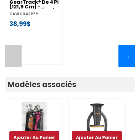
GearTrack® De 4 Pi
(121,9 Cm) -
(emballage De 2)
GAWC042PZY
GAWC042PZY
38,99$
←
→
Modèles associés
Ajouter Au Panier
Ajouter Au Panier