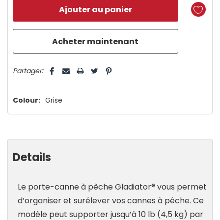
reste
plus
que
5 customers are viewing this product
Partager:
Colour:
Grise
Details
Le porte-canne à pêche Gladiator® vous permet
d’organiser et surélever vos cannes à pêche. Ce
modèle peut supporter jusqu’à 10 lb (4,5 kg) par