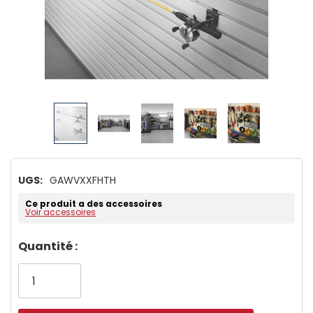
UGS:
GAWVXXFHTH
Ce produit a des accessoires
Voir accessoires
Dépêchez-
Quantité :
vous!
il
n’en