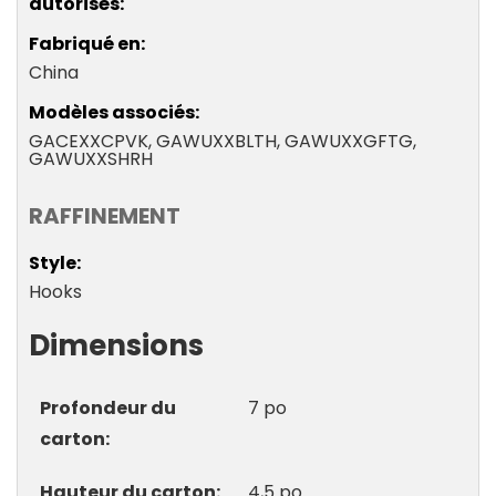
autorisés
Fabriqué en
China
Modèles associés
GACEXXCPVK, GAWUXXBLTH, GAWUXXGFTG,
GAWUXXSHRH
RAFFINEMENT
Style
Hooks
Dimensions
Profondeur du
7 po
carton
Hauteur du carton
4,5 po