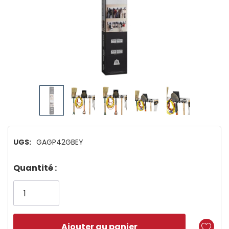
UGS:
GAGP42GBEY
Dépêchez-
Quantité :
vous!
il
n’en
reste