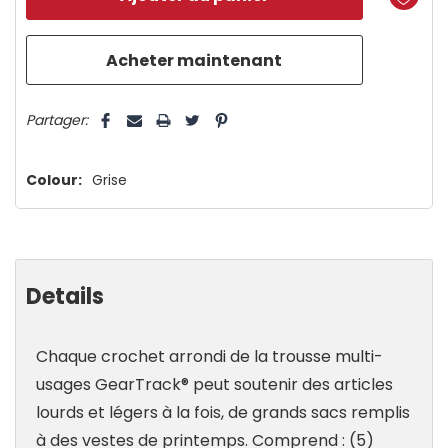
plus
que
5 customers are viewing this product
Partager:
Colour:
Grise
Details
Chaque crochet arrondi de la trousse multi-
usages GearTrack® peut soutenir des articles
lourds et légers à la fois, de grands sacs remplis
à des vestes de printemps. Comprend : (5)