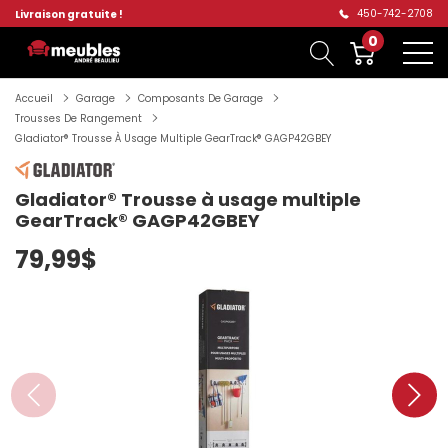
450-742-2708
Livraison gratuite !
0
Accueil
Garage
Composants De Garage
Trousses De Rangement
Gladiator® Trousse À Usage Multiple GearTrack® GAGP42GBEY
Gladiator® Trousse à usage multiple
GearTrack® GAGP42GBEY
79,99$