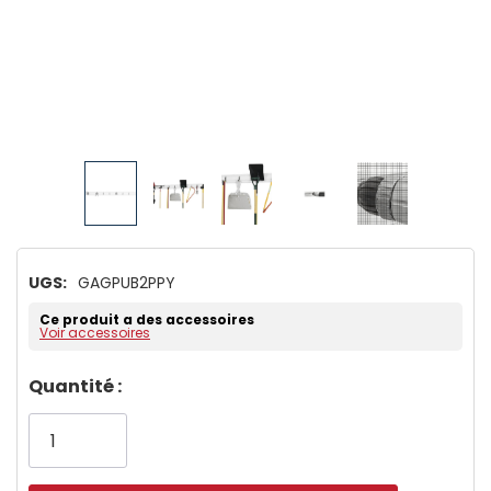
UGS:
GAGPUB2PPY
Ce produit a des accessoires
Voir accessoires
Dépêchez-
Quantité :
vous!
il
n’en