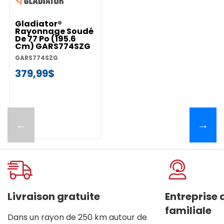
Gladiator®
Rayonnage Soudé
De 77 Po (195.6
Cm) GARS774SZG
GARS774SZG
379,99$
←
→
Livraison gratuite
Entreprise
familiale
Dans un rayon de 250 km autour de