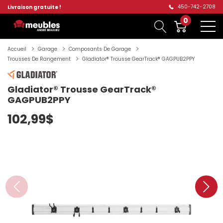
450-742-2708
Livraison gratuite !
0
Accueil
Garage
Composants De Garage
Trousses De Rangement
Gladiator® Trousse GearTrack® GAGPUB2PPY
Gladiator® Trousse GearTrack®
GAGPUB2PPY
102,99$