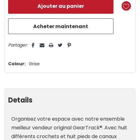
reste
plus
que
5 customers are viewing this product
Partager:
Colour:
Grise
Details
Organisez votre espace avec notre ensemble
meilleur vendeur original GearTrack®. Avec huit
différents crochets et huit pieds de canaux