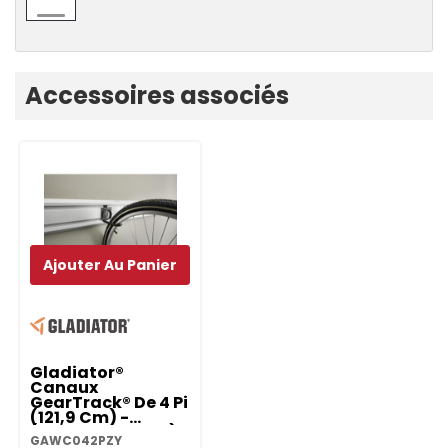
Onglet
Accessoires associés
personnalisé
Ajouter Au Panier
Gladiator®
Canaux
GearTrack® De 4 Pi
(121,9 Cm) -
(emballage De 2)
GAWC042PZY
GAWC042PZY