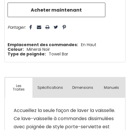
que
5 customers are viewing this product
Partager:
Emplacement des commandes:
En Haut
Colour:
Minerai Noir
Type de poignée:
Towel Bar
Les
Spécifications
Dimensions
Manuels
Traites
Accueillez la seule façon de laver la vaisselle.
Ce lave-vaisselle à commandes dissimulées
avec poignée de style porte-serviette est