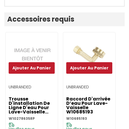
Onglet
Accessoires requis
personnalisé
Ajouter Au Panier
Ajouter Au Panier
UNBRANDED
UNBRANDED
Trousse
Raccord D'arrivée
D'installation De
D’eau Pour Lave-
Ligne D'eau Pour
Vaisselle
Lave-Vaisselle
W10685193
W10278635RP
W10278635RP
W10685193
Veuillez nous
Veuillez nous