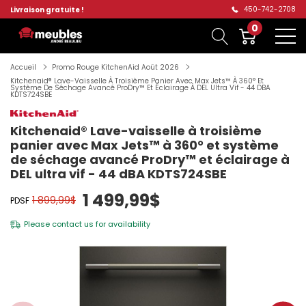
450-742-2708
Livraison gratuite !
0
Accueil
Promo Rouge KitchenAid Aoüt 2026
Kitchenaid® Lave-Vaisselle À Troisième Panier Avec Max Jets™ À 360° Et
Système De Séchage Avancé ProDry™ Et Éclairage À DEL Ultra Vif - 44 DBA
KDTS724SBE
Kitchenaid® Lave-vaisselle à troisième
panier avec Max Jets™ à 360° et système
de séchage avancé ProDry™ et éclairage à
DEL ultra vif - 44 dBA KDTS724SBE
1 499,99$
1 899,99$
PDSF
Please
contact us
for availability