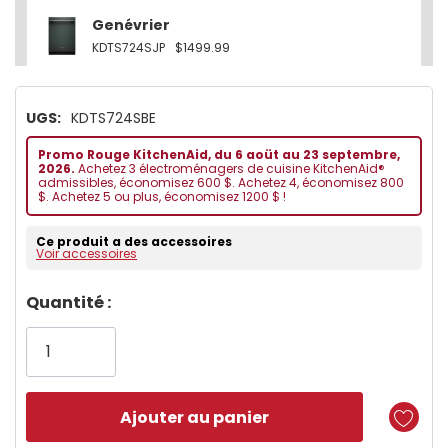
Genévrier
KDTS724SJP
$1499.99
UGS:
KDTS724SBE
Promo Rouge KitchenAid, du 6 aoüt au 23 septembre,
2026.
Achetez 3 électroménagers de cuisine KitchenAid®
admissibles, économisez 600 $. Achetez 4, économisez 800
$. Achetez 5 ou plus, économisez 1200 $ !
Ce produit a des accessoires
Voir accessoires
Dépêchez-
Quantité :
vous!
il
n’en
reste
plus