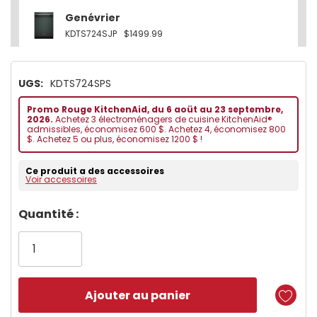
Genévrier
KDTS724SJP
$1499.99
UGS:
KDTS724SPS
Promo Rouge KitchenAid, du 6 aoüt au 23 septembre,
2026.
Achetez 3 électroménagers de cuisine KitchenAid®
admissibles, économisez 600 $. Achetez 4, économisez 800
$. Achetez 5 ou plus, économisez 1200 $ !
Ce produit a des accessoires
Voir accessoires
Dépêchez-
Quantité :
vous!
il
n’en
reste
plus