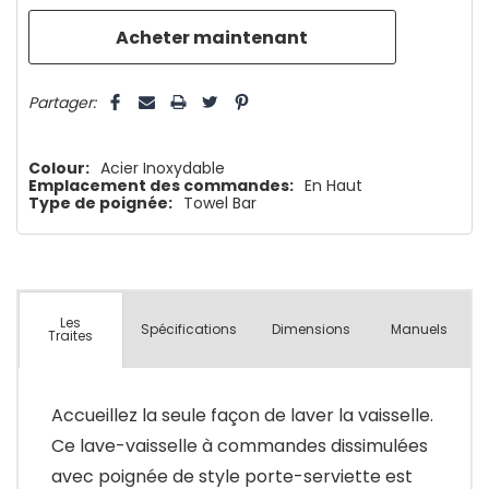
que
5 customers are viewing this product
Partager:
Colour:
Acier Inoxydable
Emplacement des commandes:
En Haut
Type de poignée:
Towel Bar
Les
Spécifications
Dimensions
Manuels
Traites
Accueillez la seule façon de laver la vaisselle.
Ce lave-vaisselle à commandes dissimulées
avec poignée de style porte-serviette est