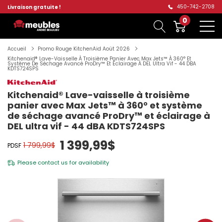
450-742-2708
Livraison gratuite !
0
Accueil
Promo Rouge KitchenAid Aoüt 2026
Kitchenaid® Lave-Vaisselle À Troisième Panier Avec Max Jets™ À 360° Et
Système De Séchage Avancé ProDry™ Et Éclairage À DEL Ultra Vif - 44 DBA
KDTS724SPS
Kitchenaid® Lave-vaisselle à troisième
panier avec Max Jets™ à 360° et système
de séchage avancé ProDry™ et éclairage à
DEL ultra vif - 44 dBA KDTS724SPS
1 399,99$
1 799,99$
PDSF
Please
contact us
for availability