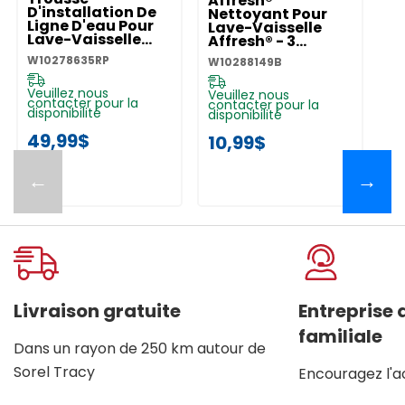
Affresh®
D'installation De
Nettoyant Pour
Ligne D'eau Pour
Lave-Vaisselle
Lave-Vaisselle
Affresh® - 3
W10278635RP
Pastilles
W10278635RP
W10288149B
W10288149B
Veuillez nous
Veuillez nous
contacter pour la
contacter pour la
disponibilité
disponibilité
49,99$
10,99$
←
→
Livraison gratuite
Entreprise
familiale
Dans un rayon de 250 km autour de
Sorel Tracy
Encouragez l'a