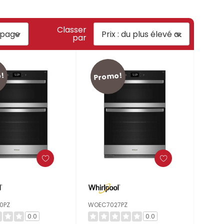
Classer
par
!
Promo!
0PZ
WOEC7027PZ
0.0
0.0