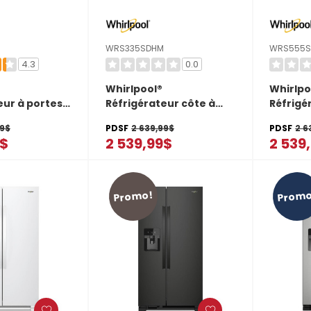
WRS335SDHM
WRS555S
4.3
0.0
Whirlpool®
Whirlpo
eur à portes
Réfrigérateur côte à
Réfrigé
de 33 po - 22
côte - 36 po - 25 pi cu
côte - 3
99$
PDSF
2 639,99$
PDSF
2 6
5333PV
WRS335SDHM
WRS555
9$
2 539,99$
2 539
Promo!
Promo