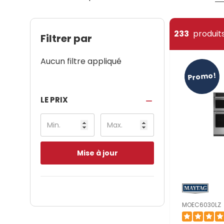
233
produits
Filtrer par
Aucun filtre appliqué
Promo!
LE PRIX
Mise à jour
MOEC6030LZ