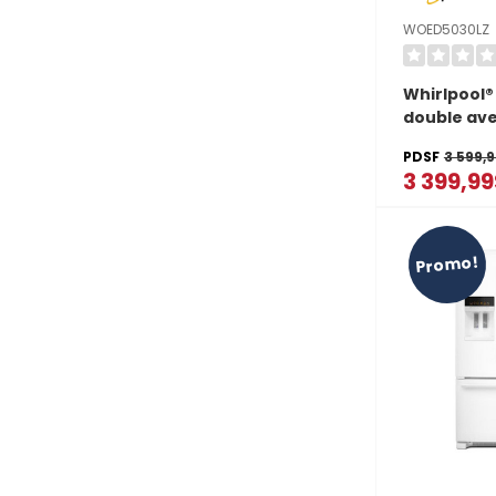
WOED5030LZ
Whirlpool®
double ave
air si conne
PDSF
3 599,
total WOE
3 399,9
Promo!