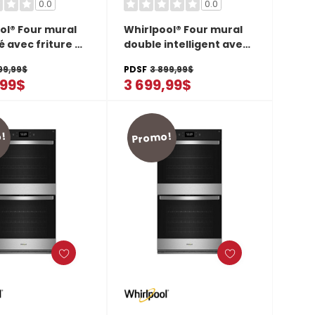
0.0
0.0
ol® Four mural
Whirlpool® Four mural
 avec friture à
double intelligent avec
onnecté - 6.4 pi
friture à air de 10 pi cu
99,99$
PDSF
3 899,99$
al WOEC5030LZ
WOED7030PV
,99$
3 699,99$
!
Promo!