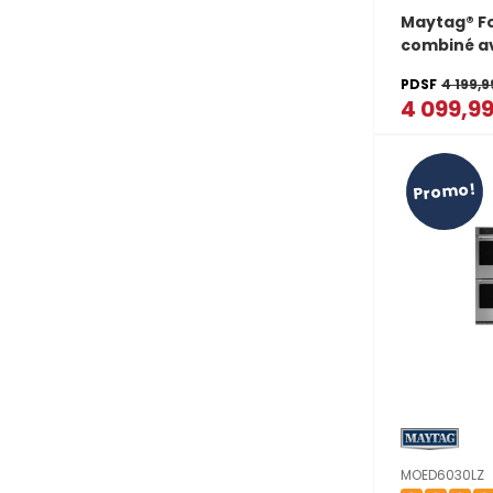
Maytag® F
combiné av
micro-onde
PDSF
4 199,9
air et pani
4 099,9
6,4 pi cu 
Promo!
MOED6030LZ