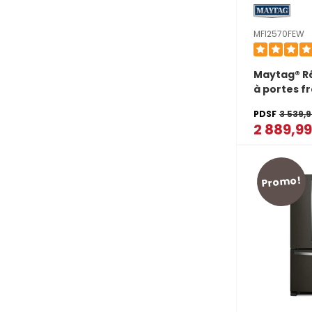
MFI2570FEW
Maytag® Ré
à portes f
avec fonct
PDSF
3 539,
PowerCold®
2 889,9
pi cu MFI2
Promo!