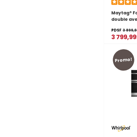
Maytag® F
double ave
air et panie
PDSF
3 899,
pi cu MOE
3 799,9
Promo!