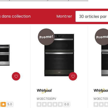
 dans collection
Montrer
Promo!
Promo
WOEC7030PV
WOEC703
5.0
0.0