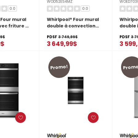
WOD52ES4MZ
WOED703
0.0
0.0
 Four mural
Whirlpool® Four mural
Whirlpo
ec friture à
double à convection
double 
cté - 5.7 pi
véritable - 24 po - 5.8 pi
friture 
99$
PDSF
3 749,99$
PDSF
3 7
WOEC5027LZ
cu WOD52ES4MZ
WOED7
9$
3 649,99$
3 599
Promo!
Promo