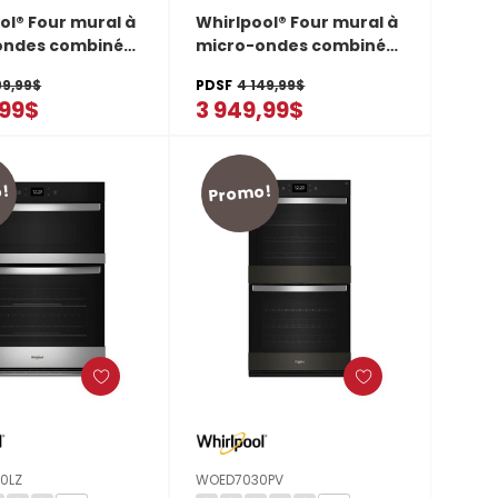
ol® Four mural à
Whirlpool® Four mural à
ondes combiné
micro-ondes combiné
ture à air de 6.4
avec friture à air de 5.7
99,99$
PDSF
4 149,99$
WOEC7030PZ
pi cu WOEC7027PZ
,99$
3 949,99$
!
Promo!
0LZ
WOED7030PV