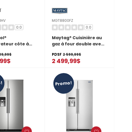
IHV
MGT8800FZ
0.0
0.0
ol®
Maytag® Cuisinière au
rateur côte à
gaz à four double avec
6 po - 25 pi cu
convection véritable -
39,99$
PDSF
2 599,99$
SIHV
30 po - 6 pi cu
,99$
2 499,99$
MGT8800FZ
!
Promo!