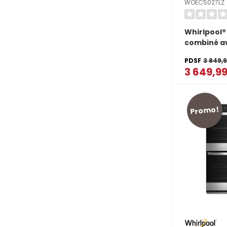
WOEC5027LZ
Whirlpool®
combiné av
air si conne
PDSF
3 849,
cu total 
3 649,9
Promo!