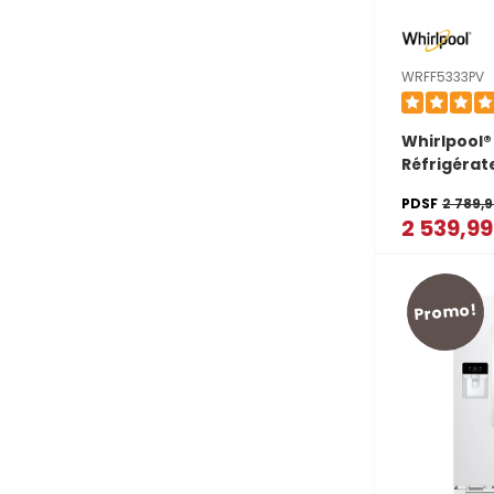
WRFF5333PV
Whirlpool®
Réfrigérat
françaises 
PDSF
2 789,
pi cu WRFF
2 539,9
Promo!