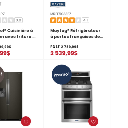
0RZ
MRFF5033PZ
0.0
4.1
ol® Cuisinière à
Maytag® Réfrigérateur
on avec friture à
à portes françaises de
s préchauffage
33 po avec distributeur
99,99$
PDSF
2 789,99$
o WSIS5030RZ
d’eau - 22 pi cu
,99$
2 539,99$
MRFF5033PZ
!
Promo!