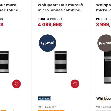
our mural
Whirlpool® Four mural à
Whirlpo
ec four à
micro-ondes combiné
micro-
s à friture à
avec friture à air de 6.4
avec fri
9$
PDSF
4 299,99$
PDSF
4 1
er - 30 po -
pi cu WOEC7030PV
pi cu 
9$
4 099,99$
3 999
MOEC6030LZ
Promo!
Promo
MOED6027LZ
WOEC503