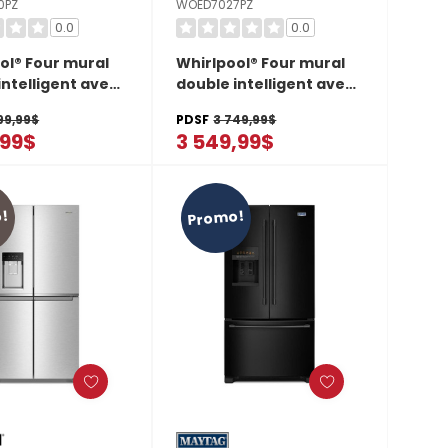
0PZ
WOED7027PZ
0.0
0.0
ol® Four mural
Whirlpool® Four mural
intelligent avec
double intelligent avec
à air de 10 pi cu
friture à air de 8.6 pi cu
99,99$
PDSF
3 749,99$
030PZ
WOED7027PZ
,99$
3 549,99$
!
Promo!