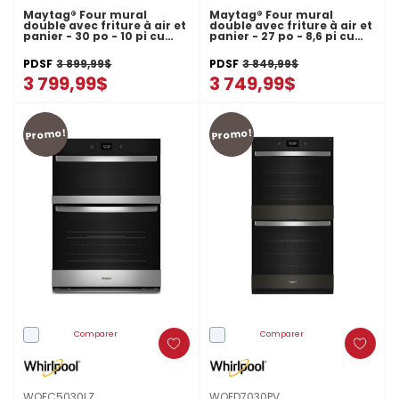
Maytag® Four mural
Maytag® Four mural
double avec friture à air et
double avec friture à air et
panier - 30 po - 10 pi cu
panier - 27 po - 8,6 pi cu
MOED6030LZ
MOED6027LZ
PDSF
3 899,99$
PDSF
3 849,99$
3 799,99$
3 749,99$
Promo!
Promo!
Comparer
Comparer
WOEC5030LZ
WOED7030PV