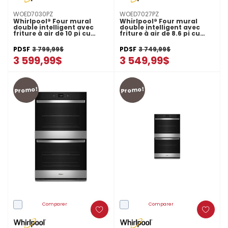
WOED7030PZ
WOED7027PZ
Whirlpool® Four mural
Whirlpool® Four mural
double intelligent avec
double intelligent avec
friture à air de 10 pi cu
friture à air de 8.6 pi cu
WOED7030PZ
WOED7027PZ
PDSF
3 799,99$
PDSF
3 749,99$
3 599,99$
3 549,99$
Promo!
Promo!
Comparer
Comparer