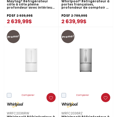
Maytag® Réfrigérateur
Whirlpool® Réfrigérateur à
côte à côte pleine
portes françaises,
profondeur avec intérieur
profondeur de comptoir et
bleu arctique - 36 po - 28.3
congélateur inférieur -
pi cu MRSF6636RZ
36po - 20picu WRFC2036RB
PDSF
2 939,99$
PDSF
2 789,99$
2 639,99$
2 639,99$
Promo!
Promo!
Comparer
Comparer
WRFC2036RW
WRFC2036RZ
Whirlpool® Réfrigérateur à
Whirlpool® Réfrigérateur à