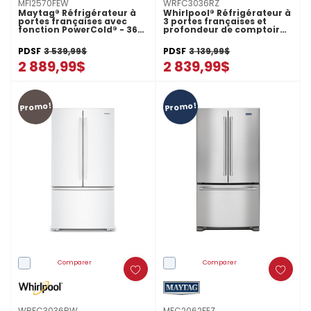
MFI2570FEW
WRFC3036RZ
Maytag® Réfrigérateur à
Whirlpool® Réfrigérateur à
portes françaises avec
3 portes françaises et
fonction PowerCold® - 36
profondeur de comptoir
po - 25 pi cu MFI2570FEW
véritable de 36 po - 24 pi
cu WRFC3036RZ
PDSF
3 539,99$
PDSF
3 139,99$
2 889,99$
2 839,99$
Promo!
Promo!
Comparer
Comparer
WRFC3036RW
MFC2062FEZ