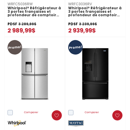
WRFC5036RW
WRFC3036RV
Whirlpool® Réfrigérateur à
Whirlpool® Réfrigérateur à
3 portes françaises et
3 portes françaises et
profondeur de comptoir
profondeur de comptoir
véritable de 36 po - 23.4 pi
véritable de 36 po - 24 pi
cu WRFC5036RW
cu WRFC3036RV
PDSF
3 289,99$
PDSF
3 239,99$
2 989,99$
2 939,99$
Promo!
Promo!
Comparer
Comparer