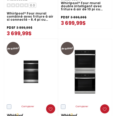
Whirlpool® Four mural
0.0
double intelligent avec
friture à air de 10 pi cu
WOED7030PV
Whirlpool® Four mural
combiné avec friture à air
PDSF
3 899,99$
si connecté - 6.4 pi cu
3 699,99$
total WOEC5030LZ
PDSF
3 899,99$
3 699,99$
Promo!
Promo!
Comparer
Comparer