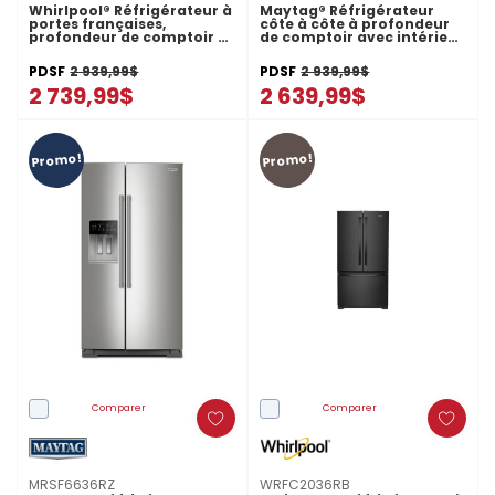
Whirlpool® Réfrigérateur à
Maytag® Réfrigérateur
portes françaises,
côte à côte à profondeur
profondeur de comptoir et
de comptoir avec intérieur
congélateur inférieur -
bleu arctique - 36 po - 20.8
36po - 20picu WRFC2036RV
pi cu MRSC6636RZ
PDSF
2 939,99$
PDSF
2 939,99$
2 739,99$
2 639,99$
Promo!
Promo!
Comparer
Comparer
MRSF6636RZ
WRFC2036RB