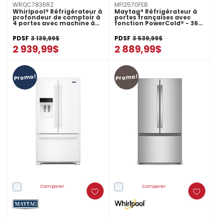
WRQC7836RZ
MFI2570FEB
Whirlpool® Réfrigérateur à
Maytag® Réfrigérateur à
profondeur de comptoir à
portes françaises avec
4 portes avec machine à
fonction PowerCold® - 36
glaçons dans la porte de
po - 25 pi cu MFI2570FEB
36 po WRQC7836RZ
PDSF
3 139,99$
PDSF
3 539,99$
2 939,99$
2 889,99$
Promo!
Promo!
Comparer
Comparer