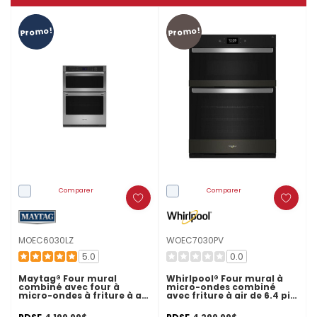
Promo!
Promo!
Comparer
Comparer
MOEC6030LZ
WOEC7030PV
5.0
0.0
Maytag® Four mural
Whirlpool® Four mural à
combiné avec four à
micro-ondes combiné
micro-ondes à friture à air
avec friture à air de 6.4 pi
et panier - 30 po - 6,4 pi cu
cu WOEC7030PV
MOEC6030LZ