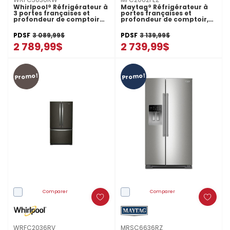
Whirlpool® Réfrigérateur à
Maytag® Réfrigérateur à
3 portes françaises et
portes françaises et
profondeur de comptoir
profondeur de comptoir,
véritable de 36 po - 24 pi
36 po, 20 pi cu MFC2062FEZ
cu WRFC3036RW
PDSF
3 089,99$
PDSF
3 139,99$
2 789,99$
2 739,99$
Promo!
Promo!
Comparer
Comparer
WRFC2036RV
MRSC6636RZ