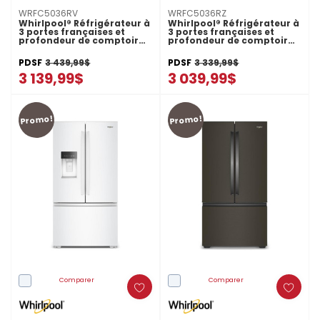
WRFC5036RV
WRFC5036RZ
Whirlpool® Réfrigérateur à
Whirlpool® Réfrigérateur à
3 portes françaises et
3 portes françaises et
profondeur de comptoir
profondeur de comptoir
véritable de 36 po - 23.4 pi
véritable de 36 po - 23.4 pi
cu WRFC5036RV
cu WRFC5036RZ
PDSF
3 439,99$
PDSF
3 339,99$
3 139,99$
3 039,99$
Promo!
Promo!
Comparer
Comparer