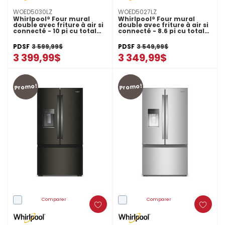
WOED5030LZ
WOED5027LZ
Whirlpool® Four mural
Whirlpool® Four mural
double avec friture à air si
double avec friture à air si
connecté - 10 pi cu total
connecté - 8.6 pi cu total
WOED5030LZ
WOED5027LZ
PDSF
3 599,99$
PDSF
3 549,99$
3 399,99$
3 349,99$
Promo!
Promo!
Comparer
Comparer