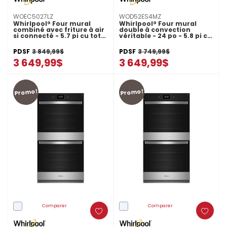
WOEC5027LZ
WOD52ES4MZ
Whirlpool® Four mural
Whirlpool® Four mural
combiné avec friture à air
double à convection
si connecté - 5.7 pi cu total
véritable - 24 po - 5.8 pi cu
WOEC5027LZ
WOD52ES4MZ
PDSF
3 849,99$
PDSF
3 749,99$
3 649,99$
3 649,99$
Promo!
Promo!
Comparer
Comparer