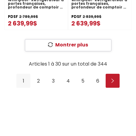
portes françaises,
portes françaises,
profondeur de comptoir et
profondeur de comptoir et
congélateur inférieur -
congélateur inférieur -
36po - 20picu
36po - 20picu WRFC2036RZ
PDSF
2 789,99$
PDSF
2 839,99$
WRFC2036RW
2 639,99$
2 639,99$
Montrer plus
Articles
1
à
30
sur un total de
344
1
2
3
4
5
6