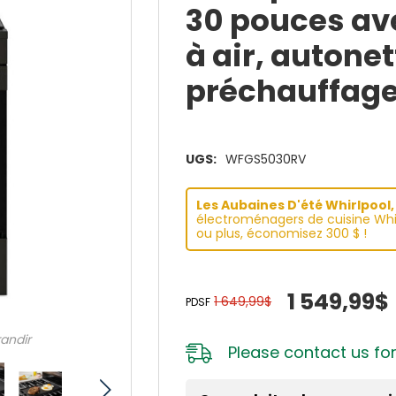
30 pouces ave
à air, autone
préchauffag
UGS:
WFGS5030RV
Les Aubaines D'été Whirlpool, 
électroménagers de cuisine Whir
ou plus, économisez 300 $ !
1 549,99$
1 649,99$
PDSF
randir
Please
contact us
for