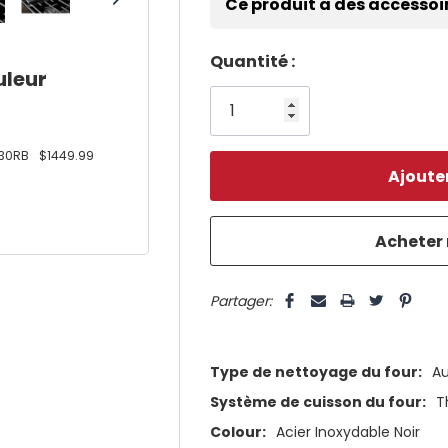
Ce produit a des accessoi
Dépêchez-
Quantité :
uleur
vous!
il
n’en
30RB
$1449.99
reste
plus
que
5 customers are viewing this pro
Partager:
Type de nettoyage du four:
A
Système de cuisson du four:
T
Colour:
Acier Inoxydable Noir