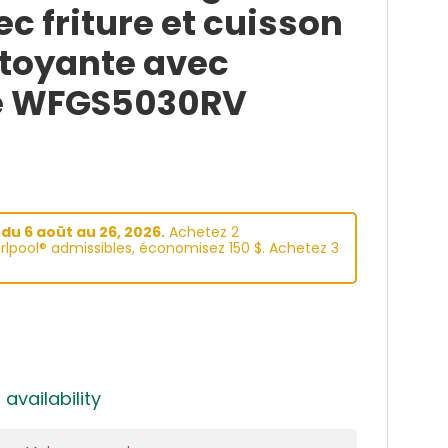
c friture et cuisson
ttoyante avec
e WFGS5030RV
du 6 aoüt au 26, 2026.
Achetez 2
lpool® admissibles, économisez 150 $. Achetez 3
 availability