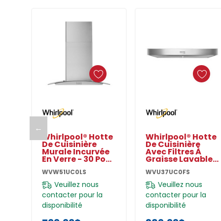
Ajouter Au Panier
Ajouter Au Panier
←
Whirlpool® Hotte
Whirlpool® Hotte
De Cuisinière
De Cuisinière
Murale Incurvée
Avec Filtres À
En Verre - 30 Po
Graisse Lavables
WVW51UC0LS
Au Lave-
WVW51UC0LS
WVU37UC0FS
Vaisselle - 30 Po
WVU37UC0FS
Veuillez nous
Veuillez nous
contacter pour la
contacter pour la
disponibilité
disponibilité