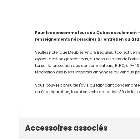
Pour les consommateurs du Québec seulement – Av
renseignements nécessaires à l’entretien ou à la
Veullez noter que Meubles André Beaulieu, (collectiveme
ayant-droit ne garantit pas, au sens au sens de l’articl
Loi sur la protection des consommateurs, RLRQ, c. P-40.1
réparation des biens importés annoncés ou vendus pa
Vous pouvez consulter l'avis du fabricant concernant l
ou à la réparation, fourni en vertu de l’article 39 de la
Onglet
Accessoires associés
personnalisé