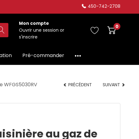
450-742-2708
Mon compte
0
Ouvrir une session
or
s'inscrire
dation
Pré-commander
fage WFGS5030RV
PRÉCÉDENT
SUIVANT
isinière au gaz de