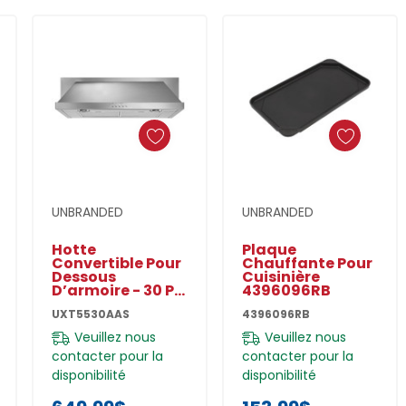
Ajouter Au Panier
Ajouter Au Panier
UNBRANDED
UNBRANDED
Hotte
Plaque
Convertible Pour
Chauffante Pour
Dessous
Cuisinière
D’armoire - 30 Po
4396096RB
UXT5530AAS
UXT5530AAS
4396096RB
Veuillez nous
Veuillez nous
contacter pour la
contacter pour la
disponibilité
disponibilité