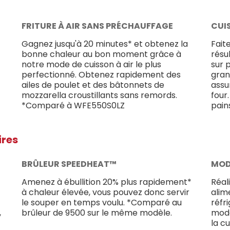
FRITURE À AIR SANS PRÉCHAUFFAGE
CUI
Gagnez jusqu'à 20 minutes* et obtenez la
Fait
bonne chaleur au bon moment grâce à
résu
notre mode de cuisson à air le plus
sur p
perfectionné. Obtenez rapidement des
gran
ailes de poulet et des bâtonnets de
assu
mozzarella croustillants sans remords.
four
*Comparé à WFE550S0LZ
pain
ires
BRÛLEUR SPEEDHEAT™
MOD
Amenez à ébullition 20% plus rapidement*
Réal
à chaleur élevée, vous pouvez donc servir
alime
le souper en temps voulu. *Comparé au
réfr
,
brûleur de 9500 sur le même modèle.
mode
la cu