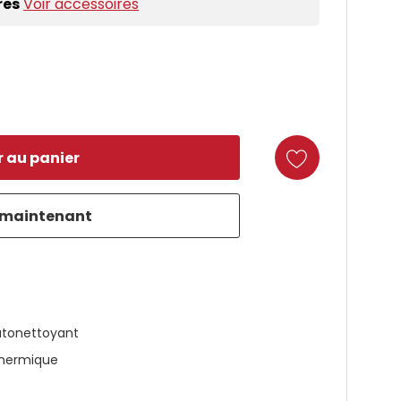
res
Voir accessoires
duct
utonettoyant
hermique