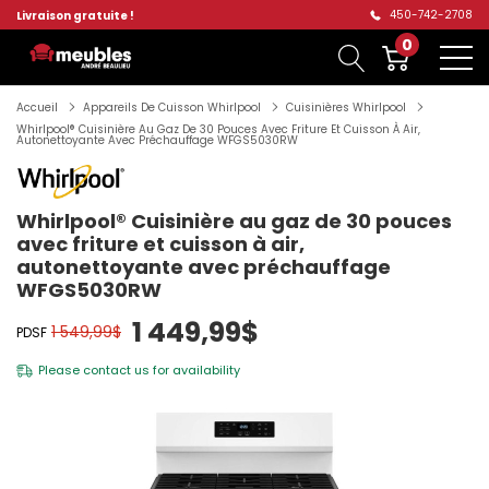
450-742-2708
Livraison gratuite !
0
Accueil
Appareils De Cuisson Whirlpool
Cuisinières Whirlpool
Whirlpool® Cuisinière Au Gaz De 30 Pouces Avec Friture Et Cuisson À Air,
Autonettoyante Avec Préchauffage WFGS5030RW
Whirlpool® Cuisinière au gaz de 30 pouces
avec friture et cuisson à air,
autonettoyante avec préchauffage
WFGS5030RW
1 449,99$
1 549,99$
PDSF
Please
contact us
for availability