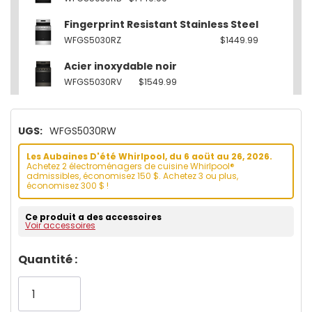
Fingerprint Resistant Stainless Steel
WFGS5030RZ
$1449.99
Acier inoxydable noir
WFGS5030RV
$1549.99
UGS:
WFGS5030RW
Les Aubaines D'été Whirlpool, du 6 aoüt au 26, 2026.
Achetez 2 électroménagers de cuisine Whirlpool®
admissibles, économisez 150 $. Achetez 3 ou plus,
économisez 300 $ !
Ce produit a des accessoires
Voir accessoires
Dépêchez-
Quantité :
vous!
il