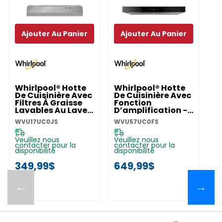
Ajouter Au Panier
Ajouter Au Panier
Whirlpool® Hotte
Whirlpool® Hotte
W
De Cuisinière Avec
De Cuisinière Avec
A
Filtres À Graisse
Fonction
W
Lavables Au Lave-
D’amplification -
W
Vaisselle - 30 Po
30 Po
WVU17UC0JS
WVU57UC0FS
W
WVU17UC0JS
WVU57UC0FS
Veuillez nous
Veuillez nous
Ve
contacter pour la
contacter pour la
co
disponibilité
disponibilité
di
349,99$
649,99$
6
←
→