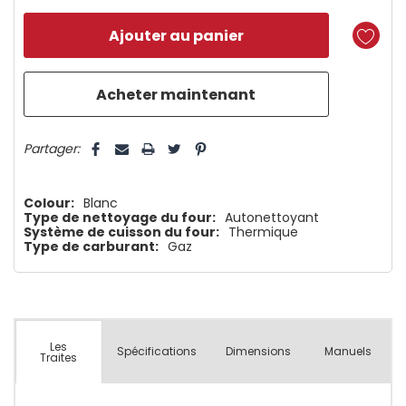
n’en
reste
plus
que
5 customers are viewing this product
Partager:
Colour:
Blanc
Type de nettoyage du four:
Autonettoyant
Système de cuisson du four:
Thermique
Type de carburant:
Gaz
Les
Spécifications
Dimensions
Manuels
Traites