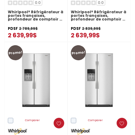
0.0
0.0
Whirlpool® Réfrigérateur à
Whirlpool® Réfrigérateur à
portes françaises,
portes françaises,
profondeur de comptoir et
profondeur de comptoir et
congélateur inférieur -
congélateur inférieur -
36po - 20picu
36po - 20picu WRFC2036RZ
PDSF
2 789,99$
PDSF
2 839,99$
WRFC2036RW
2 639,99$
2 639,99$
Promo!
Promo!
Comparer
Comparer