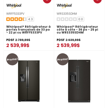
WRFF5333PV
WRS335SDHM
4.3
0.0
Whirlpool® Réfrigérateur à
Whirlpool® Réfrigérateur
portes françaises de 33 po
côte à côte - 36 po - 25 pi
- 22 pi cu WRFF5333PV
cu WRS335SDHM
PDSF
2 789,99$
PDSF
2 639,99$
2 539,99$
2 539,99$
Promo!
Promo!