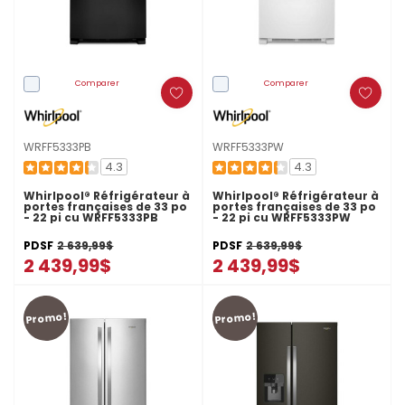
Comparer
Comparer
WRFF5333PB
WRFF5333PW
4.3
4.3
Whirlpool® Réfrigérateur à
Whirlpool® Réfrigérateur à
portes françaises de 33 po
portes françaises de 33 po
- 22 pi cu WRFF5333PB
- 22 pi cu WRFF5333PW
PDSF
2 639,99$
PDSF
2 639,99$
2 439,99$
2 439,99$
Promo!
Promo!