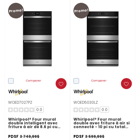
Promo!
Promo!
Comparer
Comparer
WOED7027PZ
WOED5030LZ
0.0
0.0
Whirlpool® Four mural
Whirlpool® Four mural
double intelligent avec
double avec friture à air si
friture à air de 8.6 pi cu
connecté - 10 pi cu total
WOED7027PZ
WOED5030LZ
PDSF
3 749,99$
PDSF
3 599,99$