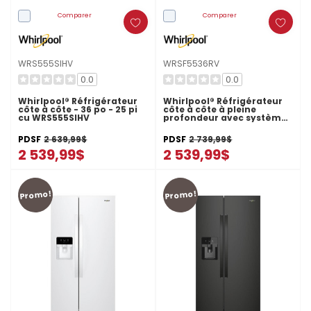
Comparer
Comparer
WRS555SIHV
WRSF5536RV
0.0
0.0
Whirlpool® Réfrigérateur
Whirlpool® Réfrigérateur
côte à côte - 36 po - 25 pi
côte à côte à pleine
cu WRS555SIHV
profondeur avec système
de refroidissement
TruCool™ - 36 pi cu
PDSF
2 639,99$
PDSF
2 739,99$
WRSF5536RV
2 539,99$
2 539,99$
Promo!
Promo!