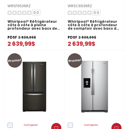
WRSF6536RZ
WRSC6536RZ
0.0
0.0
Whirlpool® Réfrigérateur
Whirlpool® Réfrigérateur
côte à côte à pleine
côte à côte à profondeur
profondeur avec bacs de
de comptoir avec bacs de
préparation et de
préparation et de
rangement - 36 pi cu
rangement - 36 pi cu
PDSF
2 839,99$
PDSF
2 839,99$
WRSF6536RZ
WRSC6536RZ
2 639,99$
2 639,99$
Promo!
Promo!
Comparer
Comparer