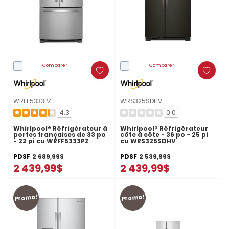
Comparer
Comparer
WRFF5333PZ
WRS325SDHV
4.3
0.0
Whirlpool® Réfrigérateur à
Whirlpool® Réfrigérateur
portes françaises de 33 po
côte à côte - 36 po - 25 pi
- 22 pi cu WRFF5333PZ
cu WRS325SDHV
PDSF
2 689,99$
PDSF
2 539,99$
2 439,99$
2 439,99$
Promo!
Promo!