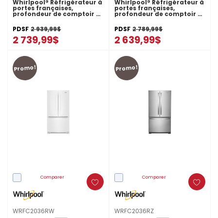
Whirlpool® Réfrigérateur à
Whirlpool® Réfrigérateur à
portes françaises,
portes françaises,
profondeur de comptoir et
profondeur de comptoir et
congélateur inférieur -
congélateur inférieur -
36po - 20picu WRFC2036RV
36po - 20picu WRFC2036RB
PDSF
2 939,99$
PDSF
2 789,99$
2 739,99$
2 639,99$
Promo!
Promo!
Comparer
Comparer
WRFC2036RW
WRFC2036RZ