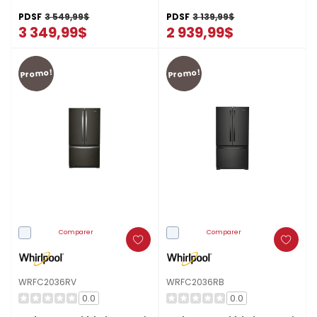
WOED5027LZ
glaçons dans la porte de
36 po WRQC7836RZ
PDSF
3 549,99$
PDSF
3 139,99$
3 349,99$
2 939,99$
Promo!
Promo!
Comparer
Comparer
WRFC2036RV
WRFC2036RB
0.0
0.0