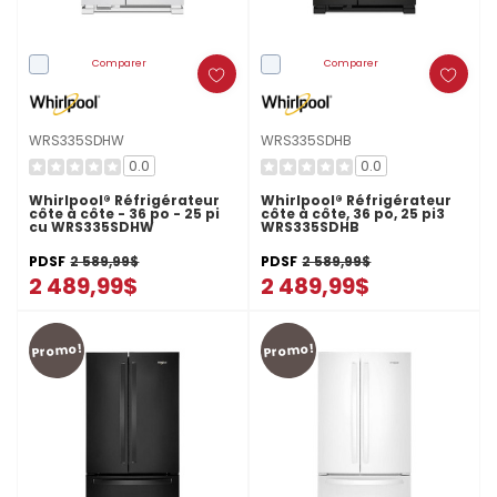
Comparer
Comparer
WRS335SDHW
WRS335SDHB
0.0
0.0
Whirlpool® Réfrigérateur
Whirlpool® Réfrigérateur
côte à côte - 36 po - 25 pi
côte à côte, 36 po, 25 pi3
cu WRS335SDHW
WRS335SDHB
PDSF
2 589,99$
PDSF
2 589,99$
2 489,99$
2 489,99$
Promo!
Promo!