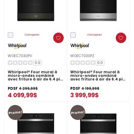
Comparer
Comparer
WOEC7030PV
WOEC7030PZ
0.0
0.0
Whirlpool® Four mural à
Whirlpool® Four mural à
micro-ondes combiné
micro-ondes combiné
avec friture à air de 6.4 pi
avec friture à air de 6.4 pi
cu WOEC7030PV
cu WOEC7030PZ
PDSF
4 299,99$
PDSF
4 199,99$
4 099,99$
3 999,99$
Promo!
Promo!