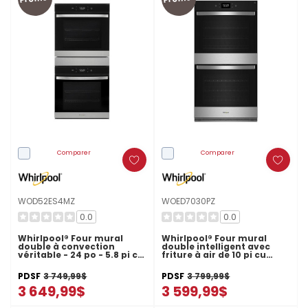
Comparer
Comparer
WOD52ES4MZ
WOED7030PZ
0.0
0.0
Whirlpool® Four mural
Whirlpool® Four mural
double à convection
double intelligent avec
véritable - 24 po - 5.8 pi cu
friture à air de 10 pi cu
WOD52ES4MZ
WOED7030PZ
PDSF
3 749,99$
PDSF
3 799,99$
3 649,99$
3 599,99$