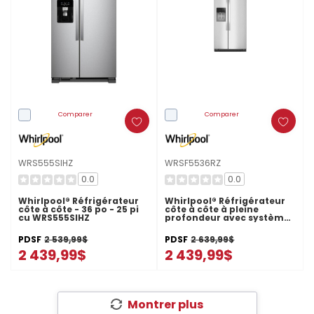
Comparer
Comparer
WRS555SIHZ
WRSF5536RZ
0.0
0.0
Whirlpool® Réfrigérateur
Whirlpool® Réfrigérateur
côte à côte - 36 po - 25 pi
côte à côte à pleine
cu WRS555SIHZ
profondeur avec système
de refroidissement
TruCool™ - 36 pi cu
PDSF
2 539,99$
PDSF
2 639,99$
WRSF5536RZ
2 439,99$
2 439,99$
Montrer plus