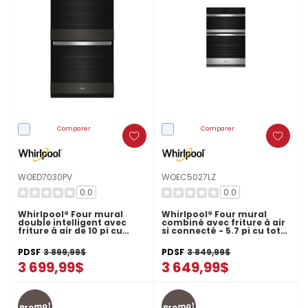
Comparer
Comparer
WOED7030PV
WOEC5027LZ
0.0
0.0
Whirlpool® Four mural
Whirlpool® Four mural
double intelligent avec
combiné avec friture à air
friture à air de 10 pi cu
si connecté - 5.7 pi cu total
WOED7030PV
WOEC5027LZ
PDSF
3 899,99$
PDSF
3 849,99$
3 699,99$
3 649,99$
Promo!
Promo!