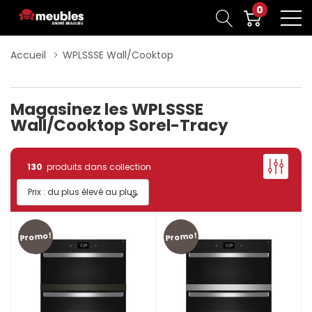
0
Accueil
WPLSSSE Wall/Cooktop
Magasinez les WPLSSSE
Wall/Cooktop Sorel-Tracy
130
produits dans collection
Promo!
Promo!