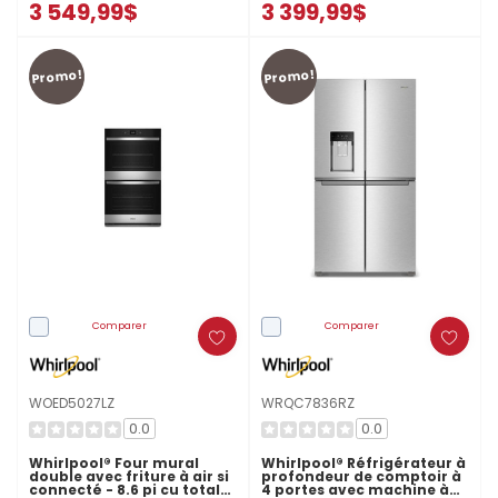
3 549,99$
3 399,99$
Promo!
Promo!
Comparer
Comparer
WOED5027LZ
WRQC7836RZ
0.0
0.0
Whirlpool® Four mural
Whirlpool® Réfrigérateur à
double avec friture à air si
profondeur de comptoir à
connecté - 8.6 pi cu total
4 portes avec machine à