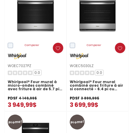
Comparer
Comparer
WOEC7027PZ
WOEC5030LZ
0.0
0.0
Whirlpool® Four mural à
Whirlpool® Four mural
micro-ondes combiné
combiné avec friture à air
avec friture à air de 5.7 pi
si connecté - 6.4 pi cu
cu WOEC7027PZ
total WOEC5030LZ
PDSF
4 149,99$
PDSF
3 899,99$
3 949,99$
3 699,99$
Promo!
Promo!