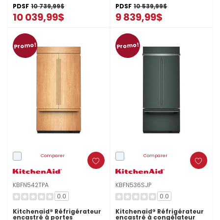
24.2 pi cu KBFN542SJP
24.2 pi cu KBFN542SPS
PDSF
10 739,99$
PDSF
10 539,99$
10 039,99$
9 839,99$
Promo!
Promo!
Comparer
Comparer
KBFN542TPA
KBFN536SJP
0.0
0.0
Kitchenaid® Réfrigérateur
Kitchenaid® Réfrigérateur
encastré à portes
encastré à congélateur