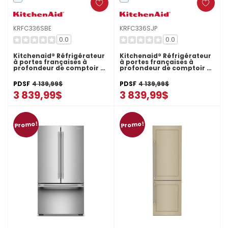
KRFC336SBE
KRFC336SJP
0.0
0.0
Kitchenaid® Réfrigérateur
Kitchenaid® Réfrigérateur
à portes françaises à
à portes françaises à
profondeur de comptoir et
profondeur de comptoir et
distributeur d’eau interne
distributeur d’eau interne
KRFC336SBE
KRFC336SJP
PDSF
4 139,99$
PDSF
4 139,99$
3 839,99$
3 839,99$
Promo!
Promo!