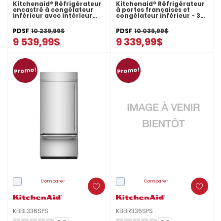
Kitchenaid® Réfrigérateur
Kitchenaid® Réfrigérateur
encastré à congélateur
à portes françaises et
inférieur avec intérieur
congélateur inférieur - 36
platine- 36 po - 20.8 pi cu
po - 20.8 pi cu KBFN536SPS
KBFN536SBE
PDSF
10 239,99$
PDSF
10 039,99$
9 539,99$
9 339,99$
Promo!
Promo!
Comparer
Comparer
KBBL336SPS
KBBR336SPS