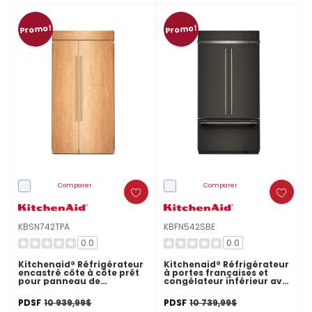
Promo!
Promo!
Comparer
Comparer
KBSN742TPA
KBFN542SBE
0.0
0.0
Kitchenaid® Réfrigérateur
Kitchenaid® Réfrigérateur
encastré côte à côte prêt
à portes françaises et
pour panneau de
congélateur inférieur avec
recouvrement - 42 po -
intérieur platine - 42 po -
25.5 pi cu KBSN742TPA
24.2 pi cu KBFN542SBE
PDSF
10 939,99$
PDSF
10 739,99$