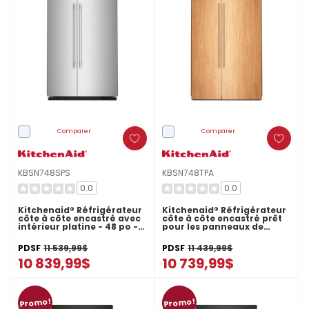
Comparer
Comparer
KBSN748SPS
KBSN748TPA
0.0
0.0
Kitchenaid® Réfrigérateur
Kitchenaid® Réfrigérateur
côte à côte encastré avec
côte à côte encastré prêt
intérieur platine - 48 po -
pour les panneaux de
30 pi cu KBSN748SPS
recouvrement - 48 po et
30 pi cu KBSN748TPA
PDSF
11 539,99$
PDSF
11 439,99$
10 839,99$
10 739,99$
Promo!
Promo!