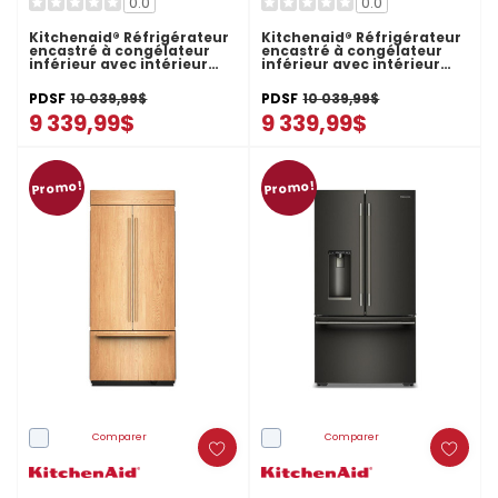
0.0
0.0
Kitchenaid® Réfrigérateur
Kitchenaid® Réfrigérateur
encastré à congélateur
encastré à congélateur
inférieur avec intérieur
inférieur avec intérieur
platine - 36 po - 20.8 pi cu
platine - 36 po - 20.8 pi cu
KBBL336SPS
KBBR336SPS
PDSF
10 039,99$
PDSF
10 039,99$
9 339,99$
9 339,99$
Promo!
Promo!
Comparer
Comparer