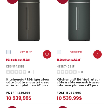
Comparer
Comparer
KBSN742SBE
KBSN742SJP
0.0
0.0
Kitchenaid® Réfrigérateur
Kitchenaid® Réfrigérateur
côte à côte encastré avec
côte à côte encastré avec
intérieur platine - 42 po -
intérieur platine - 42 po -
25.5 pi cu KBSN742SBE
25.5 pi cu KBSN742SJP
PDSF
11 239,99$
PDSF
11 239,99$
10 539,99$
10 539,99$