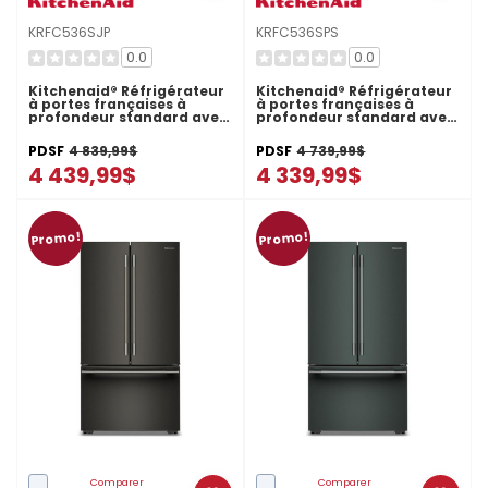
KRFC536SJP
KRFC536SPS
0.0
0.0
Kitchenaid® Réfrigérateur
Kitchenaid® Réfrigérateur
à portes françaises à
à portes françaises à
profondeur standard avec
profondeur standard avec
remplissage intelligent
remplissage intelligent
KRFC536SJP
KRFC536SPS
PDSF
4 839,99$
PDSF
4 739,99$
4 439,99$
4 339,99$
Promo!
Promo!
Comparer
Comparer