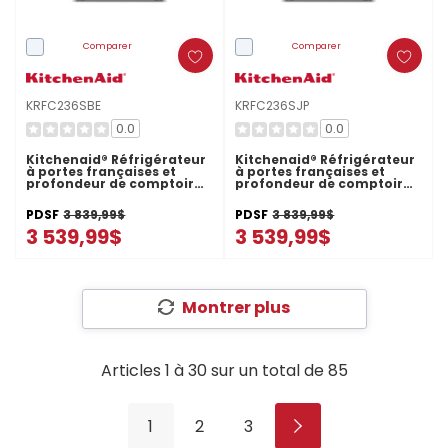
Comparer
Comparer
KRFC236SBE
KRFC236SJP
0.0
0.0
Kitchenaid® Réfrigérateur
Kitchenaid® Réfrigérateur
à portes françaises et
à portes françaises et
profondeur de comptoir
profondeur de comptoir
avec distributeur intérieur
avec distributeur intérieur
- 24 pi cu et 26 po
- 24 pi cu et 26 po
PDSF
3 839,99$
PDSF
3 839,99$
KRFC236SBE
KRFC236SJP
3 539,99$
3 539,99$
Montrer plus
Articles
1
à
30
sur un total de
85
1
2
3