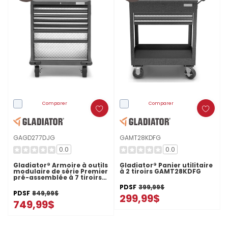
Comparer
Comparer
GAGD277DJG
GAMT28KDFG
0.0
0.0
Gladiator® Armoire à outils
Gladiator® Panier utilitaire
modulaire de série Premier
à 2 tiroirs GAMT28KDFG
pré-assemblée à 7 tiroirs
GAGD277DJG
PDSF
399,99$
PDSF
849,99$
299,99$
749,99$