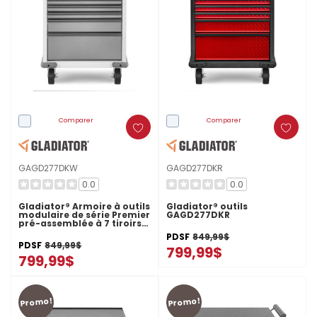
Comparer
Comparer
GAGD277DKW
GAGD277DKR
0.0
0.0
Gladiator® Armoire à outils
Gladiator® outils
modulaire de série Premier
GAGD277DKR
pré-assemblée à 7 tiroirs
GAGD277DKW
PDSF
849,99$
PDSF
849,99$
799,99$
799,99$
Promo!
Promo!