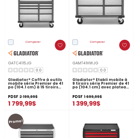
Comparer
Comparer
GATC4115JG
GAMT41HWJG
0.0
0.0
Gladiator® Coffre à outils
Gladiator® Établi mobile à
mobile série Premier de 41
9 tiroirs série Premier de 41
po (104.1 cm) à 15 tiroirs
po (104.1 cm) avec plateau
GATC4115JG
en bois massif
GAMT41HWJG
PDSF
2 199,99$
PDSF
1 699,99$
1 799,99$
1 399,99$
Promo!