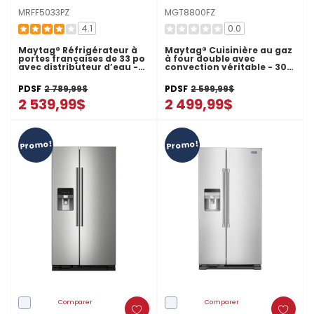
MRFF5033PZ
MGT8800FZ
4.1
0.0
Maytag® Réfrigérateur à
Maytag® Cuisinière au gaz
portes françaises de 33 po
à four double avec
avec distributeur d’eau -
convection véritable - 30
22 pi cu MRFF5033PZ
po - 6 pi cu MGT8800FZ
PDSF
2 789,99$
PDSF
2 599,99$
2 539,99$
2 499,99$
Promo!
Promo!
Comparer
Comparer