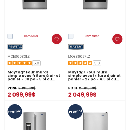
Comparer
Comparer
MOES6030LZ
MOES6027LZ
5.0
5.0
Maytag® Four mural
Maytag® Four mural
simple avec friture à air et
simple avec friture à air et
panier - 30 po - 5 pi cu
panier - 27 po - 4.3 pi cu
MOES6030LZ
MOES6027LZ
PDSF
2 199,99$
PDSF
2 149,99$
2 099,99$
2 049,99$
Promo!
Promo!