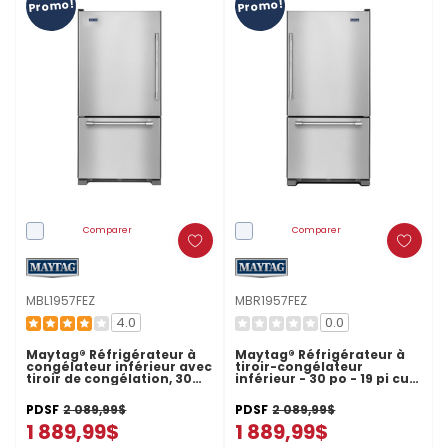
Promo!
Promo!
Comparer
Comparer
MBL1957FEZ
MBR1957FEZ
4.0
0.0
Maytag® Réfrigérateur à
Maytag® Réfrigérateur à
congélateur inférieur avec
tiroir-congélateur
tiroir de congélation, 30
inférieur - 30 po - 19 pi cu
po MBL1957FEZ
MBR1957FEZ
PDSF
2 089,99$
PDSF
2 089,99$
1 889,99$
1 889,99$