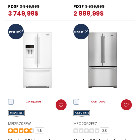
MOED6027LZ
po - 25 pi cu MFI2570FEB
PDSF
3 849,99$
PDSF
3 539,99$
3 749,99$
2 889,99$
Promo!
Promo!
Comparer
Comparer
MFI2570FEW
MFC2062FEZ
4.5
0.0