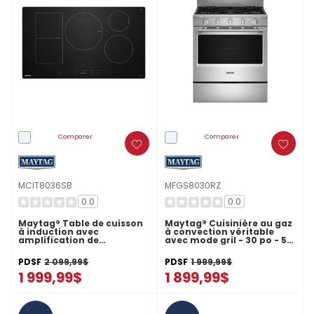
Comparer
Comparer
MCIT8036SB
MFGS8030RZ
0.0
0.0
Maytag® Table de cuisson
Maytag® Cuisinière au gaz
à induction avec
à convection véritable
amplification de
avec mode gril - 30 po - 5
puissance - 36 po
pi cu MFGS8030RZ
MCIT8036SB
PDSF
2 099,99$
PDSF
1 999,99$
1 999,99$
1 899,99$