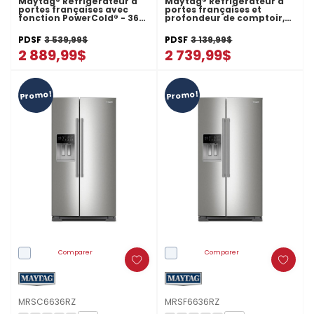
Maytag® Réfrigérateur à
Maytag® Réfrigérateur à
portes françaises avec
portes françaises et
fonction PowerCold® - 36
profondeur de comptoir,
po - 25 pi cu MFI2570FEW
36 po, 20 pi cu MFC2062FEZ
PDSF
3 539,99$
PDSF
3 139,99$
2 889,99$
2 739,99$
Promo!
Promo!
Comparer
Comparer
MRSC6636RZ
MRSF6636RZ