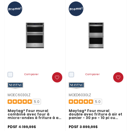
Promo!
Promo!
Comparer
Comparer
MOEC6030LZ
MOED6030LZ
5.0
5.0
Maytag® Four mural
Maytag® Four mural
combiné avec four à
double avec friture à air et
micro-ondes à friture à air
panier - 30 po - 10 pi cu
et panier - 30 po - 6,4 pi cu
MOED6030LZ
MOEC6030LZ
PDSF
4 199,99$
PDSF
3 899,99$