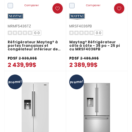
Comparer
Comparer
MRMF5436TZ
MRSF4036PB
0.0
0.0
Réfrigérateur Maytag® à
Maytag® Réfrigérateur
portes françaises et
côte à côte - 36 po - 25 pi
congélateur inférieur de
cu MRSF4036PB
très grande capacité avec
machine à glaçons dans la
PDSF
2 939,99$
PDSF
2 489,99$
porte In-Door-Ice® - 29 pi
cu MRMF5436TZ
2 439,99$
2 389,99$
Promo!
Promo!