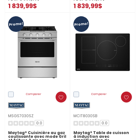
1 839,99$
1 839,99$
Promo!
Promo!
Comparer
Comparer
MSGS7030SZ
MCIT8030SB
0.0
0.0
Maytag® Cuisinière au gaz
Maytag® Table de cuisson
coulissante avec mode Gril
à induction avec