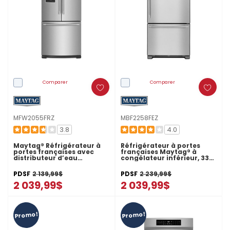
Comparer
Comparer
MFW2055FRZ
MBF2258FEZ
3.8
4.0
Maytag® Réfrigérateur à
Réfrigérateur à portes
portes françaises avec
françaises Maytag® à
distributeur d’eau
congélateur inférieur, 33
extérieur - 30 po - 20 pi cu
po, 22 pi3 MBF2258FEZ
MFW2055FRZ
PDSF
2 139,99$
PDSF
2 239,99$
2 039,99$
2 039,99$
Promo!
Promo!