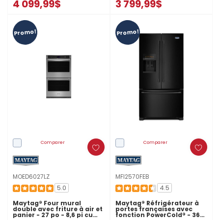
4 099,99$
3 799,99$
Promo!
Promo!
Comparer
Comparer
MOED6027LZ
MFI2570FEB
5.0
4.5
Maytag® Four mural
Maytag® Réfrigérateur à
double avec friture à air et
portes françaises avec
panier - 27 po - 8,6 pi cu
fonction PowerCold® - 36