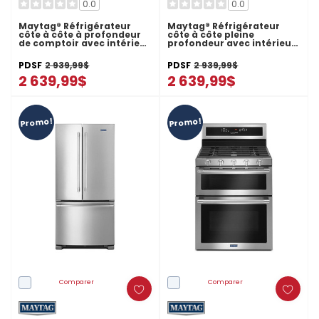
0.0
0.0
Maytag® Réfrigérateur
Maytag® Réfrigérateur
côte à côte à profondeur
côte à côte pleine
de comptoir avec intérieur
profondeur avec intérieur
bleu arctique - 36 po - 20.8
bleu arctique - 36 po - 28.3
pi cu MRSC6636RZ
pi cu MRSF6636RZ
PDSF
2 939,99$
PDSF
2 939,99$
2 639,99$
2 639,99$
Promo!
Promo!
Comparer
Comparer