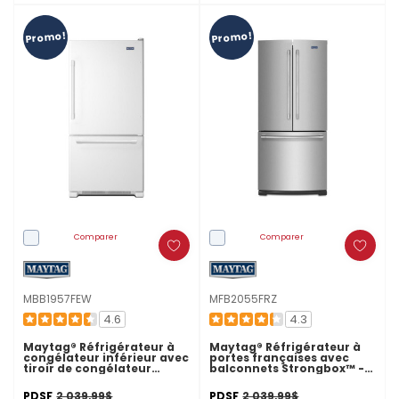
Promo!
Promo!
Comparer
Comparer
MBB1957FEW
MFB2055FRZ
4.6
4.3
Maytag® Réfrigérateur à
Maytag® Réfrigérateur à
congélateur inférieur avec
portes françaises avec
tiroir de congélateur
balconnets Strongbox™ -
coulissant -30 pi cu
30 po - 19.6 pi cu
MBB1957FEW
MFB2055FRZ
PDSF
2 039,99$
PDSF
2 039,99$