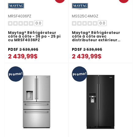
MRSF4036PZ
MSS25C4MGZ
0.0
0.0
Maytag® Réfrigérateur
Maytag® Réfrigérateur
côte à côte - 36 po - 25 pi
côte à côte avec
cu MRSF4036PZ
distributeur extérieur
d’eau et de glaçons - 36 po
- 25 pi cu MSS25C4MGZ
PDSF
2 539,99$
PDSF
2 539,99$
2 439,99$
2 439,99$
Promo!
Promo!