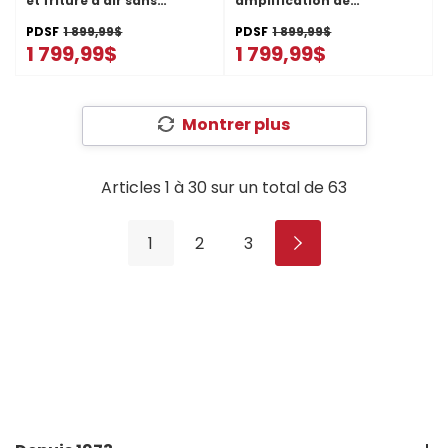
et friture à air sans
amplification de
préchauffage - 5 pi cu - 30
puissance - 30 po
po MSGS7030SZ
MCIT8030SB
PDSF
1 899,99$
PDSF
1 899,99$
1 799,99$
1 799,99$
Montrer plus
Articles
1
à
30
sur un total de
63
1
2
3