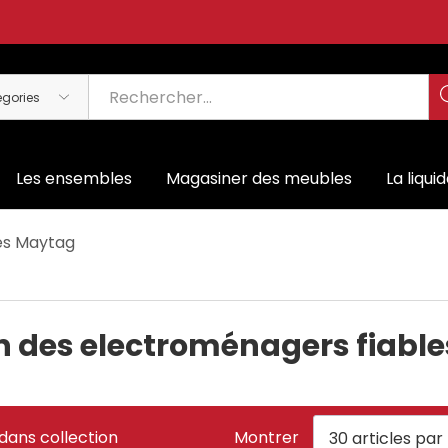
Les ensembles
Magasiner des meubles
La liqui
es Maytag
n des electroménagers fiabl
dans collection
Montrer