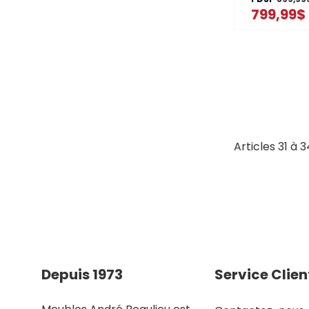
filtration 
799,99$
double et c
PowerBlas
MDB4949S
Articles
31
à
3
Depuis 1973
Service Clien