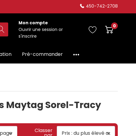
450-742-2708
Mon compte
0
Ouvrir une session
or
s'inscrire
dation
Pré-commander
es Maytag Sorel-Tracy
Classer
par