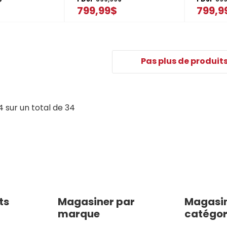
à puissance
filtration à puissance
filtrat
799,99$
799,9
ycle intensif
double MDB4949SKB
double
t®
KZ
Pas plus de produit
4
sur un total de
34
ts
Magasiner par
Magasin
marque
catégor