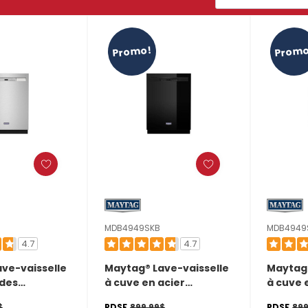
Promo!
Promo
MDB4949SKB
MDB4949
4.7
4.7
ve-vaisselle
Maytag® Lave-vaisselle
Maytag®
des
à cuve en acier
à cuve 
s avec
inoxydable avec
inoxyda
$
PDSF
899,99$
PDSF
899