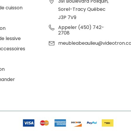
391 Boulevard Poliquin,
de cuisson
Sorel-Tracy Québec
J3P 7V9
e
Appeler (450) 742-
ion
2708
de lessive
meubleabeaulieu@videotron.c
accessoires
ion
ander