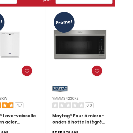
!
Promo!
SKW
YMMMS4230PZ
4.7
0.0
 Lave-vaisselle
Maytag® Four à micro-
en acier
ondes à hotte intégrée
ble avec
avec revêtement
,99$
PDSF
579,99$