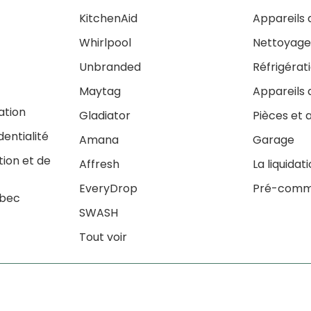
KitchenAid
Appareils 
Whirlpool
Nettoyag
Unbranded
Réfrigérat
Maytag
Appareils 
sation
Gladiator
Pièces et 
dentialité
Amana
Garage
tion et de
Affresh
La liquidat
EveryDrop
Pré-comm
ébec
SWASH
Tout voir