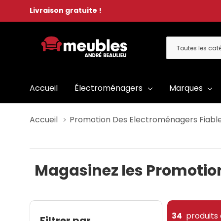
Livraison gratuite !
Toutes
Rechercher
les
catégories
Accueil
Électroménagers
Marques
Accueil
Promotion Des Electroménagers Fiabl
Magasinez les Promotio
34
produits 
Filtrer par