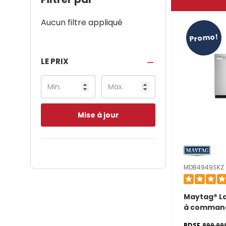
Aucun filtre appliqué
Promo!
LE PRIX
Mise à jour
MDB4949SKZ
Maytag® La
à comman
dissimulée
PDSF
899,99