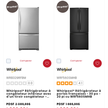
Promo!
Promo!
Comparer
Comparer
WRB329RFBM
WRF560SMHB
0.0
4.1
Whirlpool® Réfrigérateur à
Whirlpool® Réfrigérateur à
congélateur inférieur avec
portes françaises - 30 po -
d'un tiroir congélateur -
20 pi cu WRF560SMHB
30 po - 19 pi cu
WRB329RFBM
PDSF
2 089,99$
PDSF
1 989,99$