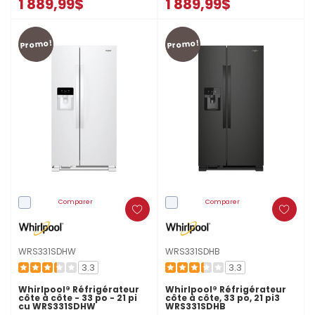
1 889,99$
1 889,99$
Promo!
Promo!
Comparer
Comparer
WRS331SDHW
WRS331SDHB
3.3
3.3
Whirlpool® Réfrigérateur
Whirlpool® Réfrigérateur
côte à côte - 33 po - 21 pi
côte à côte, 33 po, 21 pi3
cu WRS331SDHW
WRS331SDHB