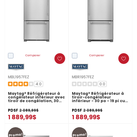
Comparer
Comparer
MBL1957FEZ
MBR1957FEZ
4.0
0.0
Maytag® Réfrigérateur à
Maytag® Réfrigérateur à
congélateur inférieur avec
tiroir-congélateur
tiroir de congélation, 30
inférieur - 30 po - 19 pi cu
po MBL1957FEZ
MBR1957FEZ
PDSF
2 089,99$
PDSF
2 089,99$
1 889,99$
1 889,99$
Promo!
Promo!