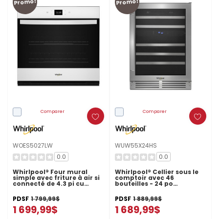
Promo!
Promo!
Comparer
Comparer
WOES5027LW
WUW55X24HS
0.0
0.0
Whirlpool® Four mural
Whirlpool® Cellier sous le
simple avec friture à air si
comptoir avec 46
connecté de 4.3 pi cu
bouteilles - 24 po
WOES5027LW
WUW55X24HS
PDSF
1 799,99$
PDSF
1 889,99$
1 699,99$
1 689,99$