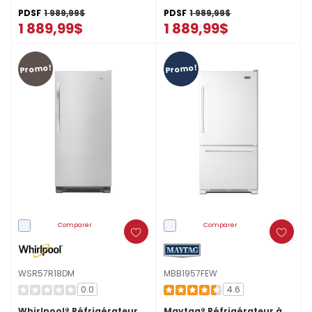
PDSF
1 989,99$
PDSF
1 989,99$
1 889,99$
1 889,99$
Promo!
Promo!
Comparer
Comparer
WSR57R18DM
MBB1957FEW
0.0
4.6
Whirlpool® Réfrigérateur
Maytag® Réfrigérateur à