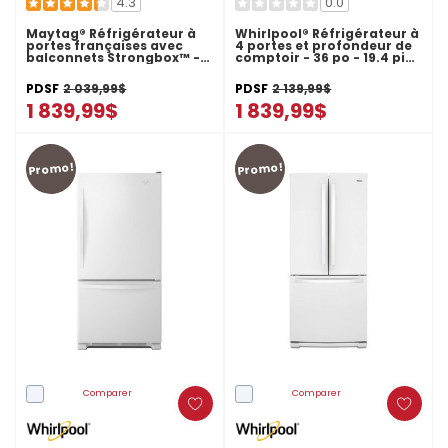
4.3
0.0
Maytag® Réfrigérateur à
Whirlpool® Réfrigérateur à
portes françaises avec
4 portes et profondeur de
balconnets Strongbox™ -
comptoir - 36 po - 19.4 pi
30 po - 19.6 pi cu
cu WRQA59CNKZ
MFB2055FRZ
PDSF
2 039,99$
PDSF
2 139,99$
1 839,99$
1 839,99$
Promo!
Promo!
Comparer
Comparer