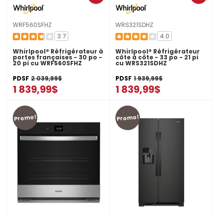
WRF560SFHZ
WRS321SDHZ
3.7
4.0
Whirlpool® Réfrigérateur à
Whirlpool® Réfrigérateur
portes françaises - 30 po -
côte à côte - 33 po - 21 pi
20 pi cu WRF560SFHZ
cu WRS321SDHZ
PDSF
2 039,99$
PDSF
1 939,99$
1 839,99$
1 839,99$
Promo!
Promo!