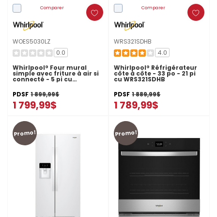
Comparer
Comparer
WOES5030LZ
WRS321SDHB
0.0
4.0
Whirlpool® Four mural
Whirlpool® Réfrigérateur
simple avec friture à air si
côte à côte - 33 po - 21 pi
connecté - 5 pi cu
cu WRS321SDHB
WOES5030LZ
PDSF
1 899,99$
PDSF
1 889,99$
1 799,99$
1 789,99$
Promo!
Promo!