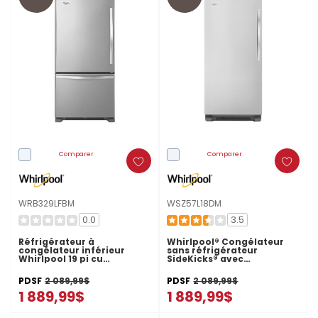
Comparer
Comparer
WRB329LFBM
WSZ57L18DM
0.0
3.5
Réfrigérateur à
Whirlpool® Congélateur
congélateur inférieur
sans réfrigérateur
Whirlpool 19 pi cu
SideKicks® avec
WRB329LFBM
congélation rapide - 30 po
- 18 pi cu WSZ57L18DM
PDSF
2 089,99$
PDSF
2 089,99$
1 889,99$
1 889,99$