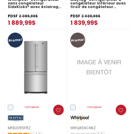
sans congélateur
congélateur inférieur avec
SideKicks® avec éclairage
tiroir de congélateur
à DEL - 31 po - 18 pi cu
coulissant -30 pi cu
WSR57R18DM
MBB1957FEW
PDSF
2 089,99$
PDSF
2 039,99$
1 889,99$
1 839,99$
Promo!
Promo!
Comparer
Comparer
MFB2055FRZ
WRQA59CNKZ