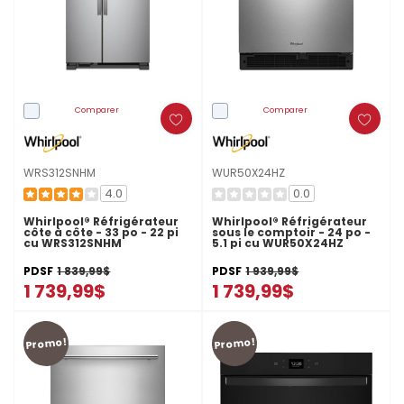
Comparer
Comparer
WRS312SNHM
WUR50X24HZ
4.0
0.0
Whirlpool® Réfrigérateur
Whirlpool® Réfrigérateur
côte à côte - 33 po - 22 pi
sous le comptoir - 24 po -
cu WRS312SNHM
5.1 pi cu WUR50X24HZ
PDSF
1 839,99$
PDSF
1 939,99$
1 739,99$
1 739,99$
Promo!
Promo!