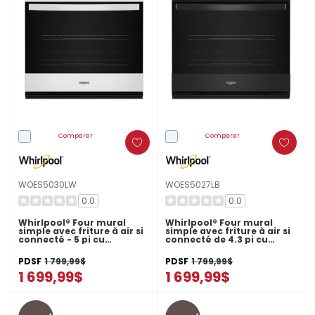
Comparer
Comparer
WOES5030LW
WOES5027LB
0.0
0.0
Whirlpool® Four mural
Whirlpool® Four mural
simple avec friture à air si
simple avec friture à air si
connecté - 5 pi cu
connecté de 4.3 pi cu
WOES5030LW
WOES5027LB
PDSF
1 799,99$
PDSF
1 799,99$
1 699,99$
1 699,99$