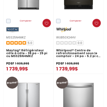
Comparer
Comparer
MSS25N4MKZ
WUB50X24HV
5.0
0.0
Maytag® Réfrigérateur
Whirlpool® Centre de
côte à côte - 36 po - 25 pi
rafraîchissement sous le
cu MSS25N4MKZ
comptoir - 24 po - 5.2 pi cu
WUB50X24HV
PDSF
1 939,99$
PDSF
1 939,99$
1 739,99$
1 739,99$
Promo!
Promo!