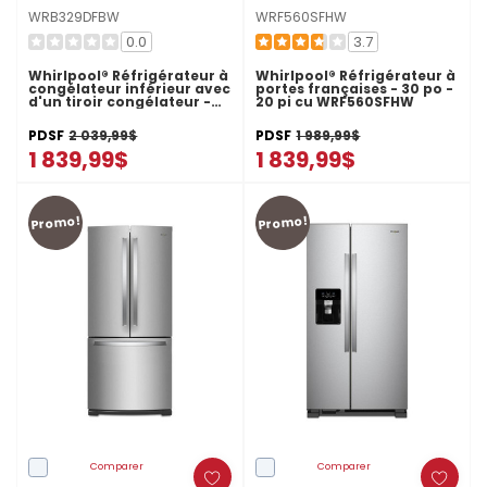
WRB329DFBW
WRF560SFHW
0.0
3.7
Whirlpool® Réfrigérateur à
Whirlpool® Réfrigérateur à
congélateur inférieur avec
portes françaises - 30 po -
d'un tiroir congélateur -
20 pi cu WRF560SFHW
30 po - 19 pi cu
WRB329DFBW
PDSF
2 039,99$
PDSF
1 989,99$
1 839,99$
1 839,99$
Promo!
Promo!
Comparer
Comparer