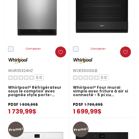
Comparer
Comparer
WUR35X24HZ
WOES5030LB
0.0
0.0
Whirlpool® Réfrigérateur
Whirlpool® Four mural
sous le comptoir avec
simple avec friture à air si
poignée style porte-
connecté - 5 pi cu
serviette - 24 po - 5.1 pi cu
WOES5030LB
WUR35X24HZ
PDSF
1 939,99$
PDSF
1 799,99$
1 739,99$
1 699,99$
Promo!
Promo!