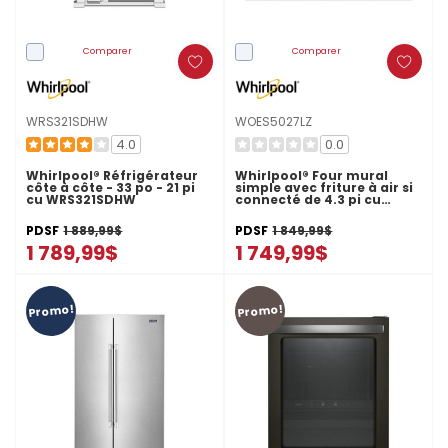
Comparer
Comparer
WRS321SDHW
WOES5027LZ
4.0
0.0
Whirlpool® Réfrigérateur
Whirlpool® Four mural
côte à côte - 33 po - 21 pi
simple avec friture à air si
cu WRS321SDHW
connecté de 4.3 pi cu
WOES5027LZ
PDSF
1 889,99$
PDSF
1 849,99$
1 789,99$
1 749,99$
Promo!
Promo!