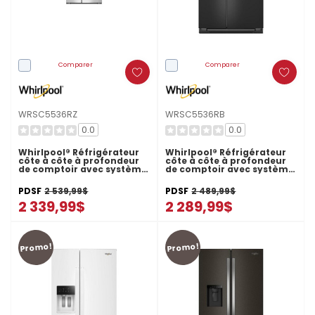
Comparer
Comparer
WRSC5536RZ
WRSC5536RB
0.0
0.0
Whirlpool® Réfrigérateur
Whirlpool® Réfrigérateur
côte à côte à profondeur
côte à côte à profondeur
de comptoir avec système
de comptoir avec système
de refroidissement
de refroidissement
TruCool™ - 36 pi cu
TruCool™ - 36 pi cu
PDSF
2 539,99$
PDSF
2 489,99$
WRSC5536RZ
WRSC5536RB
2 339,99$
2 289,99$
Promo!
Promo!