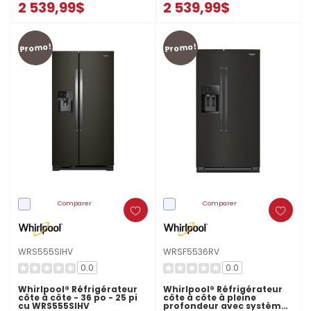
2 539,99$
2 539,99$
Promo!
Promo!
Comparer
Comparer
WRS555SIHV
WRSF5536RV
0.0
0.0
Whirlpool® Réfrigérateur
Whirlpool® Réfrigérateur
côte à côte - 36 po - 25 pi
côte à côte à pleine
cu WRS555SIHV
profondeur avec système