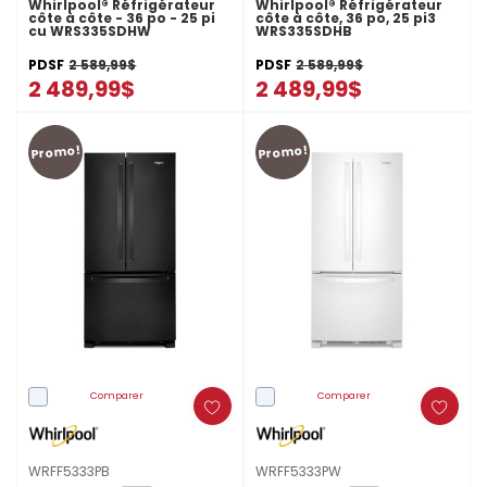
Whirlpool® Réfrigérateur
Whirlpool® Réfrigérateur
côte à côte - 36 po - 25 pi
côte à côte, 36 po, 25 pi3
cu WRS335SDHW
WRS335SDHB
PDSF
2 589,99$
PDSF
2 589,99$
2 489,99$
2 489,99$
Promo!
Promo!
Comparer
Comparer
WRFF5333PB
WRFF5333PW