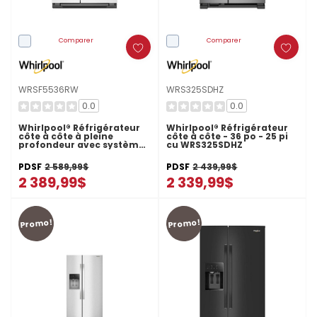
Comparer
Comparer
WRSF5536RW
WRS325SDHZ
0.0
0.0
Whirlpool® Réfrigérateur
Whirlpool® Réfrigérateur
côte à côte à pleine
côte à côte - 36 po - 25 pi
profondeur avec système
cu WRS325SDHZ
de refroidissement
TruCool™ - 36 pi cu
PDSF
2 589,99$
PDSF
2 439,99$
WRSF5536RW
2 389,99$
2 339,99$
Promo!
Promo!