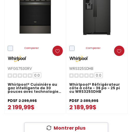
Comparer
Comparer
WFGS7530RV
WRS325SDHB
0.0
0.0
Whirlpool® Cuisinière au
Whirlpool® Réfrigérateur
gaz intelligente de 30
côte à côte - 36 po - 25 pi
pouces avec technologie
cu WRS325SDHB
de cuisson à air, auto-
nettoyage/netoyage à la
PDSF
2 299,99$
PDSF
2 389,99$
vapeur, préchauffage
rapide avec capacité de
2 199,99$
2 189,99$
5.3 pi cu WFGS7530RV
Montrer plus