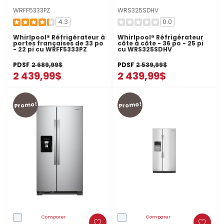
WRFF5333PZ
WRS325SDHV
4.3
0.0
Whirlpool® Réfrigérateur à
Whirlpool® Réfrigérateur
portes françaises de 33 po
côte à côte - 36 po - 25 pi
- 22 pi cu WRFF5333PZ
cu WRS325SDHV
PDSF
2 689,99$
PDSF
2 539,99$
2 439,99$
2 439,99$
Promo!
Promo!
Comparer
Comparer