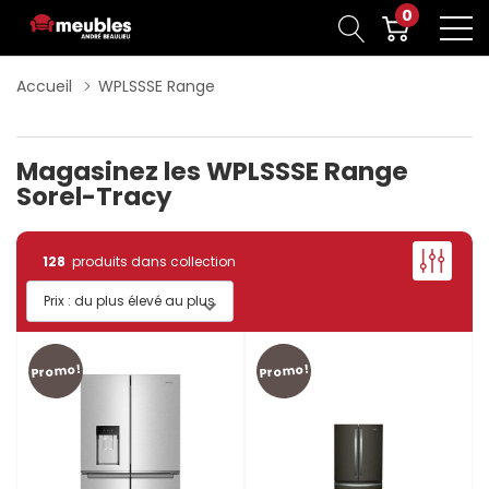
0
Accueil
WPLSSSE Range
Magasinez les WPLSSSE Range
Sorel-Tracy
128
produits dans collection
Promo!
Promo!