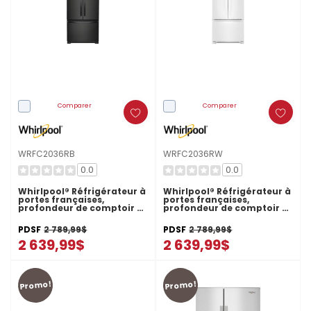
Comparer
Comparer
WRFC2036RB
WRFC2036RW
0.0
0.0
Whirlpool® Réfrigérateur à
Whirlpool® Réfrigérateur à
portes françaises,
portes françaises,
profondeur de comptoir et
profondeur de comptoir et
congélateur inférieur -
congélateur inférieur -
36po - 20picu WRFC2036RB
36po - 20picu
PDSF
2 789,99$
PDSF
2 789,99$
WRFC2036RW
2 639,99$
2 639,99$
Promo!
Promo!