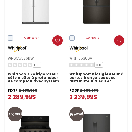
Comparer
Comparer
WRSC5536RW
WRFF3536SV
0.0
0.0
Whirlpool® Réfrigérateur
Whirlpool® Réfrigérateur à
côte à côte à profondeur
portes françaises avec
de comptoir avec système
distributeur d'eau et
de refroidissement
machine à glaçons dans la
TruCool™ - 36 pi cu
porte - 36 po - 30 pi cu
PDSF
2 489,99$
PDSF
2 639,99$
WRSC5536RW
WRFF3536SV
2 289,99$
2 239,99$
Promo!
Promo!