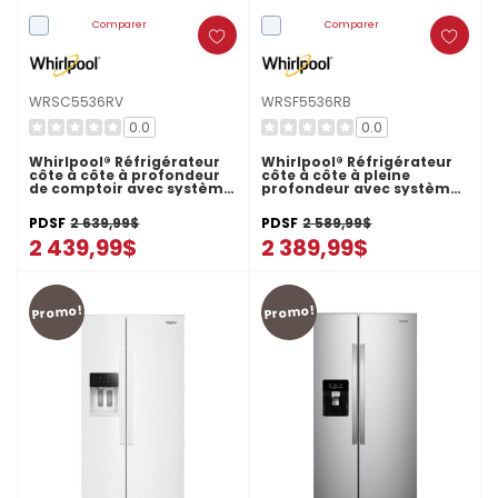
Comparer
Comparer
WRSC5536RV
WRSF5536RB
0.0
0.0
Whirlpool® Réfrigérateur
Whirlpool® Réfrigérateur
côte à côte à profondeur
côte à côte à pleine
de comptoir avec système
profondeur avec système
de refroidissement
de refroidissement
TruCool™ - 36 pi cu
TruCool™ - 36 pi cu
PDSF
2 639,99$
PDSF
2 589,99$
WRSC5536RV
WRSF5536RB
2 439,99$
2 389,99$
Promo!
Promo!