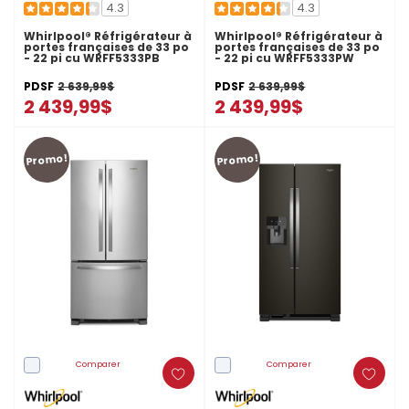
4.3
4.3
Whirlpool® Réfrigérateur à
Whirlpool® Réfrigérateur à
portes françaises de 33 po
portes françaises de 33 po
- 22 pi cu WRFF5333PB
- 22 pi cu WRFF5333PW
PDSF
2 639,99$
PDSF
2 639,99$
2 439,99$
2 439,99$
Promo!
Promo!
Comparer
Comparer