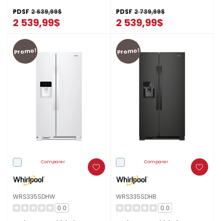
de refroidissement
TruCool™ - 36 pi cu
PDSF
2 639,99$
PDSF
2 739,99$
WRSF5536RV
2 539,99$
2 539,99$
Promo!
Promo!
Comparer
Comparer
WRS335SDHW
WRS335SDHB
0.0
0.0