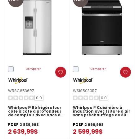
Comparer
Comparer
WRSC6536RZ
WSIS5030RZ
0.0
0.0
Whirlpool® Réfrigérateur
Whirlpool® Cuisinière à
côte à côte à profondeur
induction avec friture à air
de comptoir avec bacs de
sans préchauffage de 30
préparation et de
po WSIS5030RZ
rangement - 36 pi cu
PDSF
2 839,99$
PDSF
2 699,99$
WRSC6536RZ
2 639,99$
2 599,99$