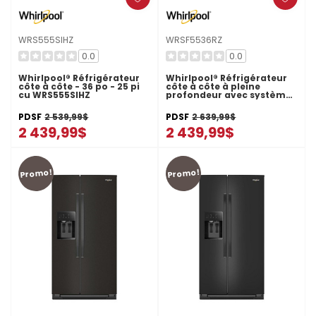
WRS555SIHZ
WRSF5536RZ
0.0
0.0
Whirlpool® Réfrigérateur
Whirlpool® Réfrigérateur
côte à côte - 36 po - 25 pi
côte à côte à pleine
cu WRS555SIHZ
profondeur avec système
de refroidissement
TruCool™ - 36 pi cu
PDSF
2 539,99$
PDSF
2 639,99$
WRSF5536RZ
2 439,99$
2 439,99$
Promo!
Promo!