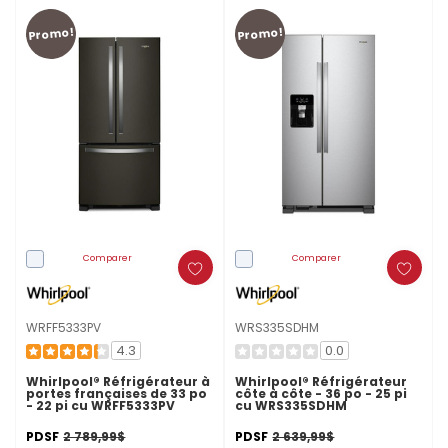
Promo!
Promo!
Comparer
Comparer
WRFF5333PV
WRS335SDHM
4.3
0.0
Whirlpool® Réfrigérateur à
Whirlpool® Réfrigérateur
portes françaises de 33 po
côte à côte - 36 po - 25 pi
- 22 pi cu WRFF5333PV
cu WRS335SDHM
PDSF
2 789,99$
PDSF
2 639,99$