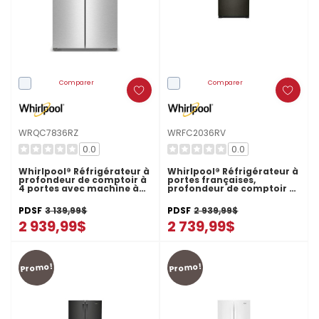
Comparer
Comparer
WRQC7836RZ
WRFC2036RV
0.0
0.0
Whirlpool® Réfrigérateur à
Whirlpool® Réfrigérateur à
profondeur de comptoir à
portes françaises,
4 portes avec machine à
profondeur de comptoir et
glaçons dans la porte de
congélateur inférieur -
36 po WRQC7836RZ
36po - 20picu WRFC2036RV
PDSF
3 139,99$
PDSF
2 939,99$
2 939,99$
2 739,99$
Promo!
Promo!