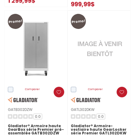
1 299,99$
999,99$
Promo!
Promo!
Comparer
Comparer
GATB302DZW
GATL302DKW
0.0
0.0
Gladiator® Armoire haute
Gladiator® Armoire-
GearBox série Premier pré-
vestiaire haute GearLocker
assemblée GATB302DZW
série Premier GATL302DKW