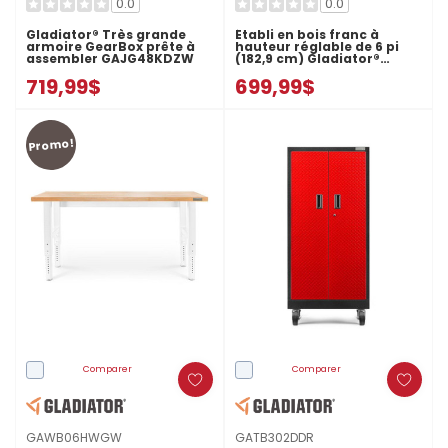
0.0
0.0
Gladiator® Très grande
Établi en bois franc à
armoire GearBox prête à
hauteur réglable de 6 pi
assembler GAJG48KDZW
(182,9 cm) Gladiator®
GAWB06HWEG
719,99$
699,99$
Promo!
Comparer
Comparer
GAWB06HWGW
GATB302DDR