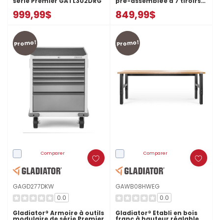
série Premier GATL302DRG
pré-assemblée à 7 tiroirs
GAGD277DJG
999,99$
849,99$
Promo!
Promo!
Comparer
Comparer
GAGD277DKW
GAWB08HWEG
0.0
0.0
Gladiator® Armoire à outils
Gladiator® Établi en bois
modulaire de série Premier
franc à hauteur réglable