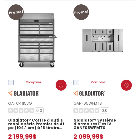
Promo!
Promo!
Comparer
Comparer
GATC4115JG
GANF05WFMTS
0.0
0.0
Gladiator® Coffre à outils
Gladiator® Système
mobile série Premier de 41
d'armoires Flex IV
po (104.1 cm) à 15 tiroirs
GANF05WFMTS
GATC4115JG
2 199,99$
2 099,99$