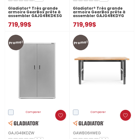
Gladiator® Très grande
Gladiator® Très grande
armoire GearBox prête à
armoire GearBox prête à
assembler GAJG48KDKSG
assembler GAJG48KDYG
719,99$
719,99$
Promo!
Promo!
Comparer
Comparer
GAJG48KDZW
GAWB06HWEG