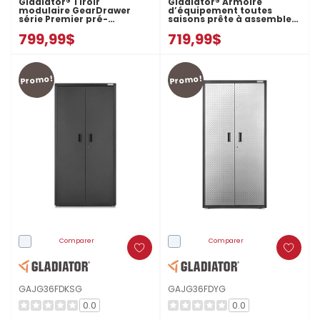
Gladiator® Tiroir
Gladiator® Armoire
modulaire GearDrawer
d’équipement toutes
série Premier pré-
saisons prête à assembler
assemblé GAGD275DLG
GAJG36GRDG
799,99$
719,99$
Promo!
Promo!
Comparer
Comparer
GAJG36FDKSG
GAJG36FDYG
0.0
0.0