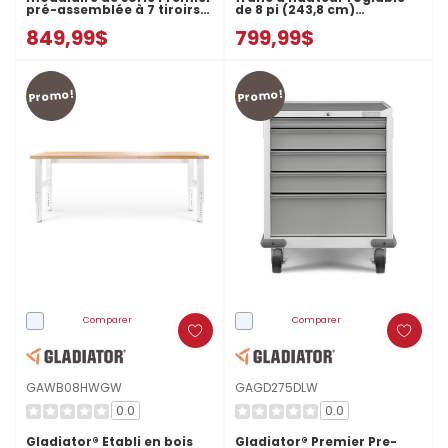
pré-assemblée à 7 tiroirs
de 8 pi (243,8 cm)
GAGD277DKW
GAWB08HWEG
849,99$
799,99$
Promo!
Promo!
Comparer
Comparer
GAWB08HWGW
GAGD275DLW
0.0
0.0
Gladiator® Établi en bois
Gladiator® Premier Pre-