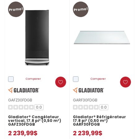
Promo!
Promo!
Comparer
Comparer
GAFZ30FDGB
GARF30FDGB
0.0
0.0
Gladiator® Congélateur
Gladiator® Réfrigérateur
vertical, 17.8 pi³ (0,50 m³)
17.8 pi³ (0,50 m³)
GAFZ30FDGB
GARF30FDGB
2 239,99$
2 239,99$