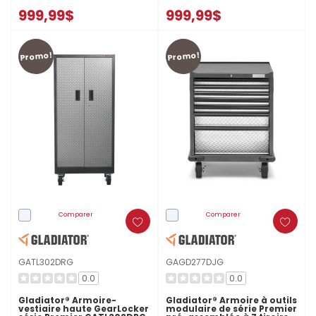
999,99$
999,99$
Promo!
Promo!
Comparer
Comparer
GATL302DRG
GAGD277DJG
0.0
0.0
Gladiator® Armoire-
Gladiator® Armoire à outils
vestiaire haute GearLocker
modulaire de série Premier