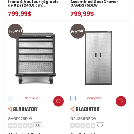
franc à hauteur réglable
Assembled GearDrawer
de 8 pi (243,8 cm)
GAGD275DLW
GAWB08HWGW
799,99$
799,99$
Promo!
Promo!
Comparer
Comparer
GAGD275DLG
GAJG36GRDG
0.0
0.0