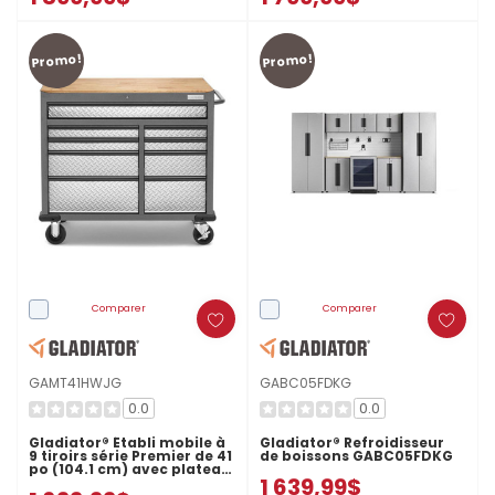
Promo!
Promo!
Comparer
Comparer
GAMT41HWJG
GABC05FDKG
0.0
0.0
Gladiator® Établi mobile à
Gladiator® Refroidisseur
9 tiroirs série Premier de 41
de boissons GABC05FDKG
po (104.1 cm) avec plateau
1 639,99$
en bois massif