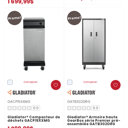
1 699,99$
GAMT41HWJG
Promo!
Promo!
Comparer
Comparer
GACP15XXMG
GATB302DRG
0.0
0.0
Gladiator® Compacteur de
Gladiator® Armoire haute
déchets GACP15XXMG
GearBox série Premier pré-
assemblée GATB302DRG