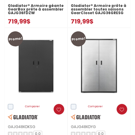
Gladiator® Armoire géante
Gladiator® Armoire prête à
GearBox prête à assembler
assembler toutes saisons
GAJG36FDZW
GearCloset GAJG36GRESG
719,99$
719,99$
Promo!
Promo!
Comparer
Comparer
GAJG48KDKSG
GAJG48KDYG
0.0
0.0