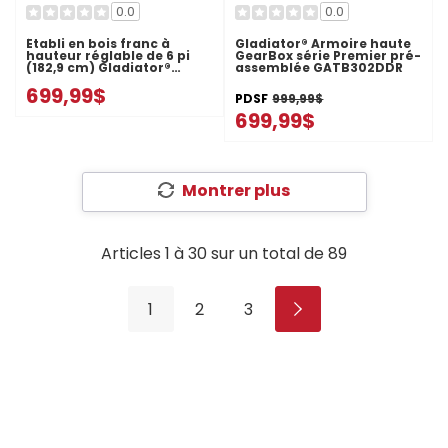
0.0
0.0
Établi en bois franc à
Gladiator® Armoire haute
hauteur réglable de 6 pi
GearBox série Premier pré-
(182,9 cm) Gladiator®
assemblée GATB302DDR
GAWB06HWGW
699,99$
PDSF
999,99$
699,99$
Montrer plus
Articles
1
à
30
sur un total de
89
1
2
3