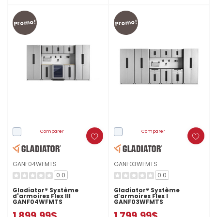
Promo!
Promo!
Comparer
Comparer
GANF04WFMTS
GANF03WFMTS
0.0
0.0
Gladiator® Système
Gladiator® Système
d'armoires Flex III
d’armoires Flex I
GANF04WFMTS
GANF03WFMTS
1 899,99$
1 799,99$