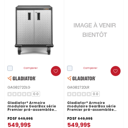
Comparer
Comparer
GAGB272DLG
GAGB272DLR
0.0
0.0
Gladiator® Armoire
Gladiator® Armoire
modulaire GearBox série
modulaire GearBox série
Premier pré-assemblée
Premier pré-assemblée
GAGB272DLG
GAGB272DLR
PDSF
649,99$
PDSF
649,99$
549,99$
549,99$