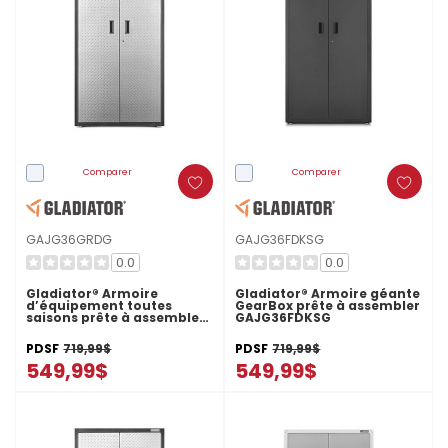
Comparer
Comparer
GAJG36GRDG
GAJG36FDKSG
0.0
0.0
Gladiator® Armoire
Gladiator® Armoire géante
d’équipement toutes
GearBox prête à assembler
saisons prête à assembler
GAJG36FDKSG
GAJG36GRDG
PDSF
719,99$
PDSF
719,99$
549,99$
549,99$