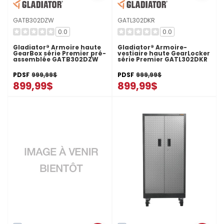
GATB302DZW
GATL302DKR
0.0
0.0
Gladiator® Armoire haute
Gladiator® Armoire-
GearBox série Premier pré-
vestiaire haute GearLocker
assemblée GATB302DZW
série Premier GATL302DKR
PDSF
999,99$
PDSF
999,99$
899,99$
899,99$