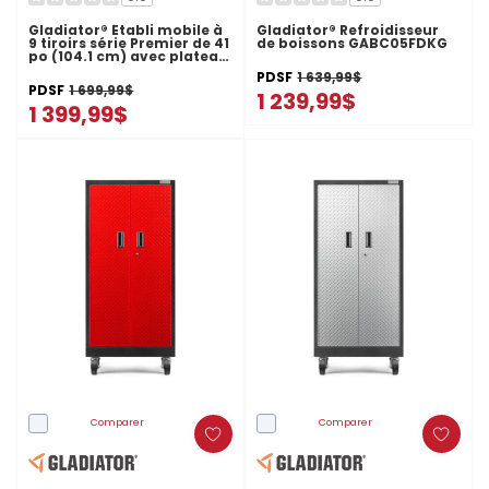
Gladiator® Établi mobile à
Gladiator® Refroidisseur
9 tiroirs série Premier de 41
de boissons GABC05FDKG
po (104.1 cm) avec plateau
en bois massif
PDSF
1 639,99$
GAMT41HWJG
PDSF
1 699,99$
1 239,99$
1 399,99$
Comparer
Comparer