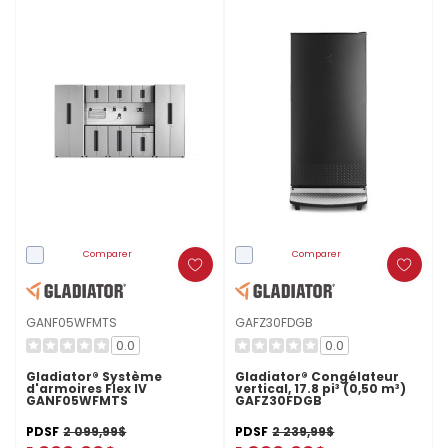
Comparer
Comparer
GANF05WFMTS
GAFZ30FDGB
0.0
0.0
Gladiator® Système
Gladiator® Congélateur
d'armoires Flex IV
vertical, 17.8 pi³ (0,50 m³)
GANF05WFMTS
GAFZ30FDGB
PDSF
2 099,99$
PDSF
2 239,99$