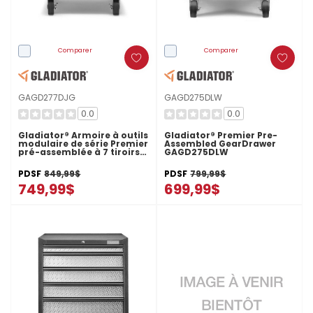
Comparer
Comparer
GAGD277DJG
GAGD275DLW
0.0
0.0
Gladiator® Armoire à outils
Gladiator® Premier Pre-
modulaire de série Premier
Assembled GearDrawer
pré-assemblée à 7 tiroirs
GAGD275DLW
GAGD277DJG
PDSF
849,99$
PDSF
799,99$
749,99$
699,99$