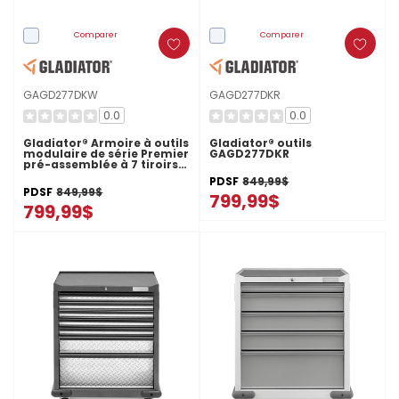
Comparer
Comparer
GAGD277DKW
GAGD277DKR
0.0
0.0
Gladiator® Armoire à outils
Gladiator® outils
modulaire de série Premier
GAGD277DKR
pré-assemblée à 7 tiroirs
GAGD277DKW
PDSF
849,99$
PDSF
849,99$
799,99$
799,99$