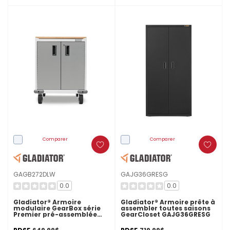
Comparer
Comparer
GAGB272DLW
GAJG36GRESG
0.0
0.0
Gladiator® Armoire
Gladiator® Armoire prête à
modulaire GearBox série
assembler toutes saisons
Premier pré-assemblée
GearCloset GAJG36GRESG
GAGB272DLW