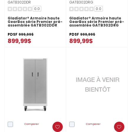
GATB302DDR
GATB302DRG
0.0
0.0
Gladiator® Armoire haute
Gladiator® Armoire haute
GearBox série Premier pré-
GearBox série Premier pré-
assemblée GATB302DDR
assemblée GATB302DRG
PDSF
999,99$
PDSF
999,99$
899,99$
899,99$
Comparer
Comparer