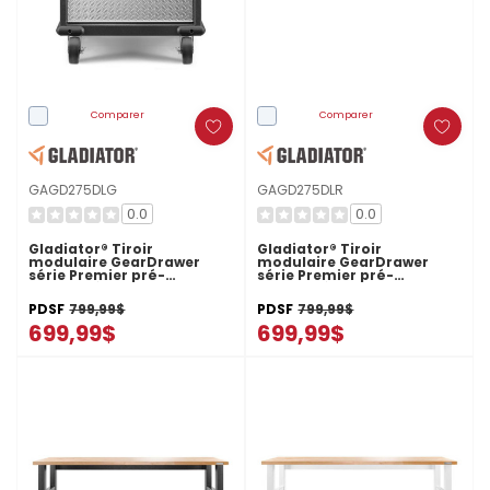
Comparer
Comparer
GAGD275DLG
GAGD275DLR
0.0
0.0
Gladiator® Tiroir
Gladiator® Tiroir
modulaire GearDrawer
modulaire GearDrawer
série Premier pré-
série Premier pré-
assemblé GAGD275DLG
assemblé GAGD275DLR
PDSF
799,99$
PDSF
799,99$
699,99$
699,99$