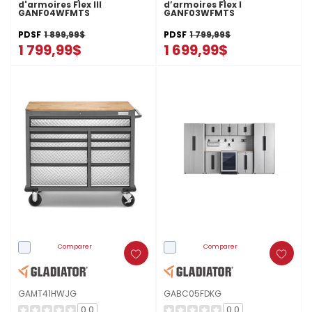
d'armoires Flex III
d’armoires Flex I
GANF04WFMTS
GANF03WFMTS
PDSF
1 899,99$
PDSF
1 799,99$
1 799,99$
1 699,99$
Comparer
Comparer
GAMT41HWJG
GABC05FDKG
0.0
0.0