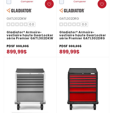
Comparer
Comparer
GATL302DKW
GATL302DRG
0.0
0.0
Gladiator® Armoire-
Gladiator® Armoire-
vestiaire haute GearLocker
vestiaire haute GearLocker
série Premier GATL302DKW
série Premier GATL302DRG
PDSF
999,99$
PDSF
999,99$
899,99$
899,99$