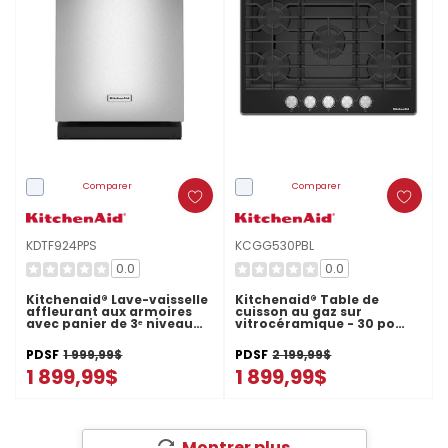
Comparer
Comparer
KDTF924PPS
KCGG530PBL
0.0
0.0
Kitchenaid® Lave-vaisselle
Kitchenaid® Table de
affleurant aux armoires
cuisson au gaz sur
avec panier de 3ᵉ niveau
vitrocéramique - 30 po
FreeFlex™ Fit et fini
KCGG530PBL
PrintShield™ - 39 dBA
PDSF
1 999,99$
PDSF
2 199,99$
KDTF924PPS
1 899,99$
1 899,99$
Montrer plus