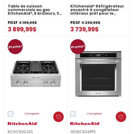
Table de cuisson
Kitchenaid® Réfrigérateur
commerciale au gaz
encastré à congélateur
KitchenAid®, 6 brûleurs, 36
inférieur prêt pour le
po KCGC506JSS
panneau de recouvrement
- 8,84 pi cu - 22 po
PDSF
4 199,99$
PDSF
4 239,99$
KBBX102MPA
3 899,99$
3 739,99$
Promo!
Promo!
Comparer
Comparer
KCGC500JSS
YKOSC504PPS