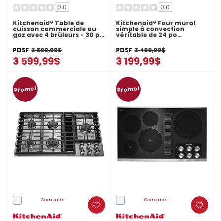
0.0
0.0
Kitchenaid® Table de
Kitchenaid® Four mural
cuisson commerciale au
simple à convection
gaz avec 4 brûleurs - 30 po
véritable de 24 po
KCGC500JSS
YKOSC504PPS
PDSF
3 899,99$
PDSF
3 499,99$
3 599,99$
3 199,99$
Promo!
Promo!
Comparer
Comparer