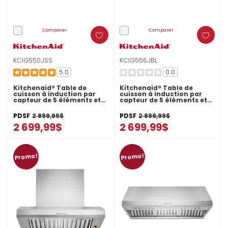
Comparer
Comparer
KCIG550JSS
KCIG556JBL
5.0
0.0
Kitchenaid® Table de
Kitchenaid® Table de
cuisson à induction par
cuisson à induction par
capteur de 5 éléments et
capteur de 5 éléments et
30 po KCIG550JSS
36 po KCIG556JBL
PDSF
2 899,99$
PDSF
2 899,99$
2 699,99$
2 699,99$
Promo!
Promo!