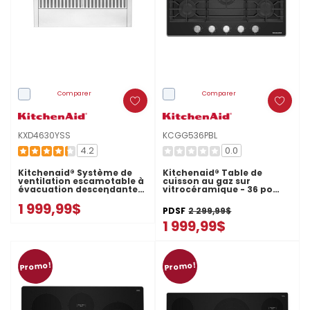
Comparer
Comparer
KXD4630YSS
KCGG536PBL
4.2
0.0
Kitchenaid® Système de
Kitchenaid® Table de
ventilation escamotable à
cuisson au gaz sur
évacuation descendante
vitrocéramique - 36 po
de 30 po, 600 pi cu/min
KCGG536PBL
1 999,99$
KXD4630YSS
PDSF
2 299,99$
1 999,99$
Promo!
Promo!