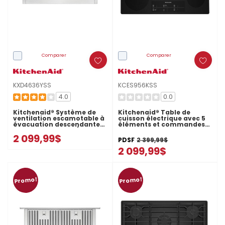
Comparer
Comparer
KXD4636YSS
KCES956KSS
4.0
0.0
Kitchenaid® Système de
Kitchenaid® Table de
ventilation escamotable à
cuisson électrique avec 5
évacuation descendante
éléments et commandes
de 36 po, 600 pi cu/min
tactiles - 36 po
2 099,99$
KXD4636YSS
KCES956KSS
PDSF
2 399,99$
2 099,99$
Promo!
Promo!