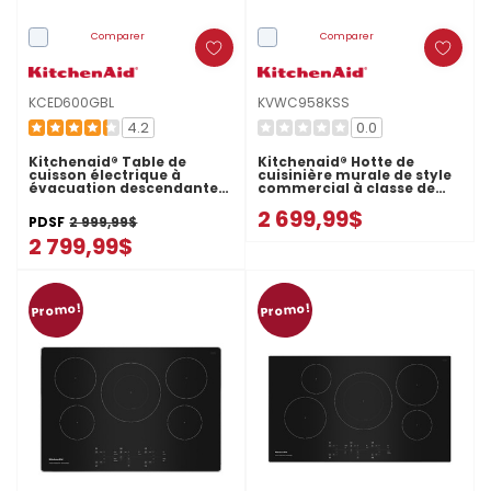
Comparer
Comparer
KCED600GBL
KVWC958KSS
4.2
0.0
Kitchenaid® Table de
Kitchenaid® Hotte de
cuisson électrique à
cuisinière murale de style
évacuation descendante
commercial à classe de
avec 4 éléments - 30 po
moteur de 585 ou 1170 pi
2 699,99$
KCED600GBL
cu/min - 48 po
PDSF
2 999,99$
KVWC958KSS
2 799,99$
Promo!
Promo!