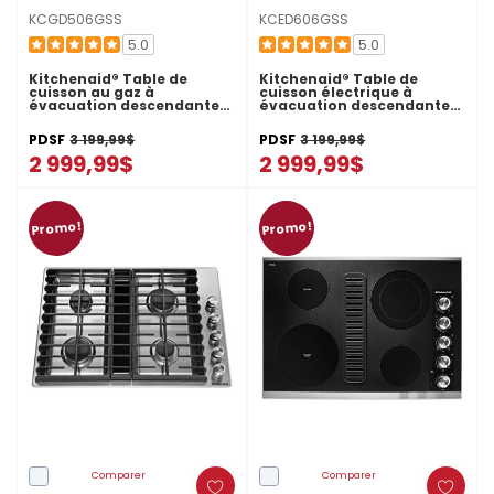
KCGD506GSS
KCED606GSS
5.0
5.0
Kitchenaid® Table de
Kitchenaid® Table de
cuisson au gaz à
cuisson électrique à
évacuation descendante
évacuation descendante
avec 5 brûleurs - 36 po
avec 5 éléments - 36 po
KCGD506GSS
KCED606GSS
PDSF
3 199,99$
PDSF
3 199,99$
2 999,99$
2 999,99$
Promo!
Promo!
Comparer
Comparer