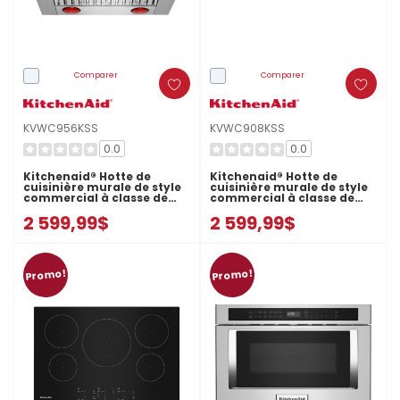
Comparer
Comparer
KVWC956KSS
KVWC908KSS
0.0
0.0
Kitchenaid® Hotte de
Kitchenaid® Hotte de
cuisinière murale de style
cuisinière murale de style
commercial à classe de
commercial à classe de
moteur de 585 ou 1170 pi
moteur de 585 ou 1170 pi
2 599,99$
2 599,99$
cu/min - 36 po
cu/min - 48 po
KVWC956KSS
KVWC908KSS
Promo!
Promo!