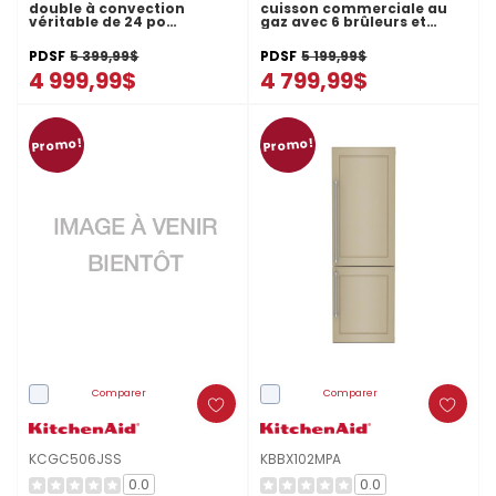
double à convection
cuisson commerciale au
véritable de 24 po
gaz avec 6 brûleurs et
KODC504PPS
plaque chauffante - 48 po
KCGC558JSS
PDSF
5 399,99$
PDSF
5 199,99$
4 999,99$
4 799,99$
Promo!
Promo!
Comparer
Comparer
KCGC506JSS
KBBX102MPA
0.0
0.0