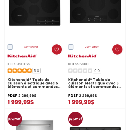
Comparer
Comparer
KCES950KSS
KCES956KBL
5.0
0.0
Kitchenaid® Table de
Kitchenaid® Table de
cuisson électrique avec 5
cuisson électrique avec 5
éléments et commandes
éléments et commandes
tactiles - 30 po
tactiles - 36 po
KCES950KSS
KCES956KBL
PDSF
2 299,99$
PDSF
2 299,99$
1 999,99$
1 999,99$
Promo!
Promo!