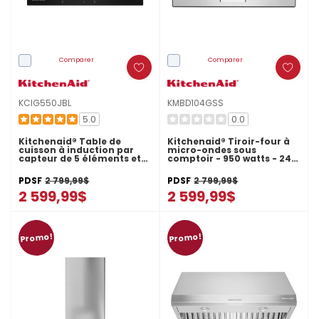
Comparer
Comparer
KCIG550JBL
KMBD104GSS
5.0
0.0
Kitchenaid® Table de
Kitchenaid® Tiroir-four à
cuisson à induction par
micro-ondes sous
capteur de 5 éléments et
comptoir - 950 watts - 24
30 po KCIG550JBL
po KMBD104GSS
PDSF
2 799,99$
PDSF
2 799,99$
2 599,99$
2 599,99$
Promo!
Promo!