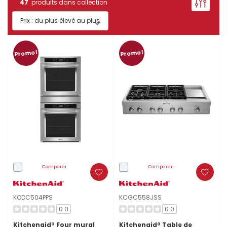
47
produits dans collection
Promo!
Promo!
Comparer
Comparer
KODC504PPS
KCGC558JSS
0.0
0.0
Kitchenaid® Four mural
Kitchenaid® Table de