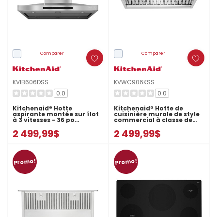
Comparer
Comparer
KVIB606DSS
KVWC906KSS
0.0
0.0
Kitchenaid® Hotte
Kitchenaid® Hotte de
aspirante montée sur îlot
cuisinière murale de style
à 3 vitesses - 36 po
commercial à classe de
KVIB606DSS
moteur de 585 ou 1170 pi
2 499,99$
2 499,99$
cu/min - 36 po
KVWC906KSS
Promo!
Promo!