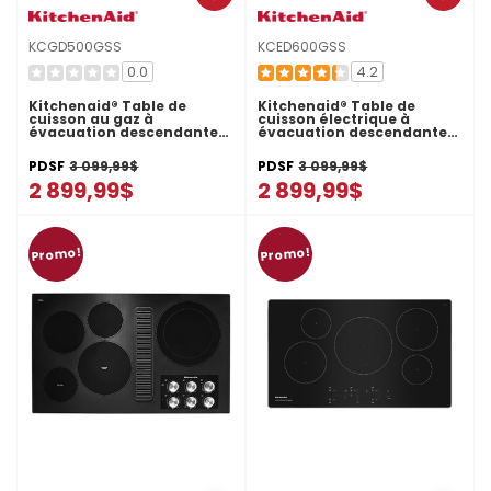
KCGD500GSS
KCED600GSS
0.0
4.2
Kitchenaid® Table de
Kitchenaid® Table de
cuisson au gaz à
cuisson électrique à
évacuation descendante
évacuation descendante
avec 4 brûleurs - 30 po
avec 4 éléments - 30 po
KCGD500GSS
KCED600GSS
PDSF
3 099,99$
PDSF
3 099,99$
2 899,99$
2 899,99$
Promo!
Promo!