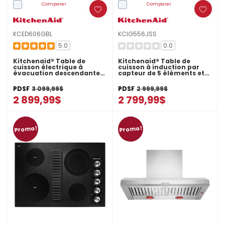
Comparer
Comparer
KCED606GBL
KCIG556JSS
5.0
0.0
Kitchenaid® Table de
Kitchenaid® Table de
cuisson électrique à
cuisson à induction par
évacuation descendante
capteur de 5 éléments et
avec 5 éléments - 36 po
36 po KCIG556JSS
KCED606GBL
PDSF
3 099,99$
PDSF
2 999,99$
2 899,99$
2 799,99$
Promo!
Promo!