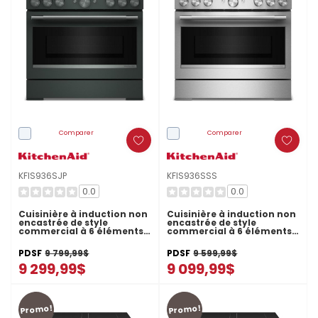
Comparer
Comparer
KFIS936SJP
KFIS936SSS
0.0
0.0
Cuisinière à induction non
Cuisinière à induction non
encastrée de style
encastrée de style
commercial à 6 éléments
commercial à 6 éléments
avec friture à air
avec friture à air
KitchenAid® de 36 po
KitchenAid® de 36 po
PDSF
9 799,99$
PDSF
9 599,99$
KFIS936SJP
KFIS936SSS
9 299,99$
9 099,99$
Promo!
Promo!