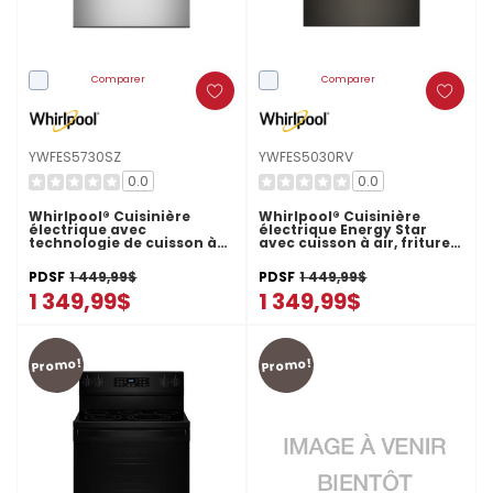
Comparer
Comparer
YWFES5730SZ
YWFES5030RV
0.0
0.0
Whirlpool® Cuisinière
Whirlpool® Cuisinière
électrique avec
électrique Energy Star
technologie de cuisson à
avec cuisson à air, friture à
air - 30 po YWFES5730SZ
air sans préchauffage et
nettoyage automatique -
PDSF
1 449,99$
PDSF
1 449,99$
30 po YWFES5030RV
1 349,99$
1 349,99$
Promo!
Promo!