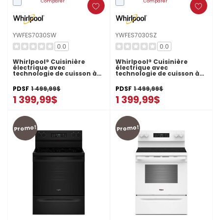
Comparer
Comparer
YWFES7030SW
YWFES7030SZ
0.0
0.0
Whirlpool® Cuisinière
Whirlpool® Cuisinière
électrique avec
électrique avec
technologie de cuisson à
technologie de cuisson à
air et friture à air sans
air et friture à air sans
préchauffage de 30 po
préchauffage de 30 po
PDSF
1 499,99$
PDSF
1 499,99$
YWFES7030SW
YWFES7030SZ
1 399,99$
1 399,99$
Promo!
Promo!