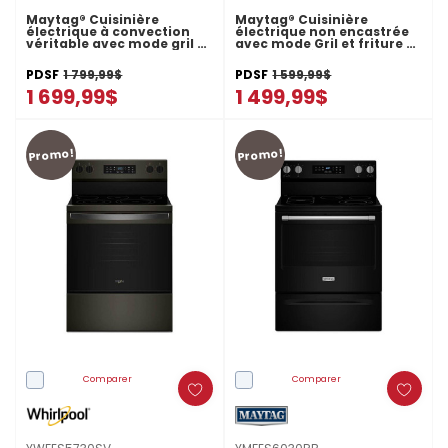
Maytag® Cuisinière
Maytag® Cuisinière
électrique à convection
électrique non encastrée
véritable avec mode gril -
avec mode Gril et friture à
30 po - 5,3 pi cu
air sans préchauffage -
YMFES8030RZ
5.3 pi cu - 30 po
PDSF
1 799,99$
PDSF
1 599,99$
YMFES7030SZ
1 699,99$
1 499,99$
Promo!
Promo!
Comparer
Comparer