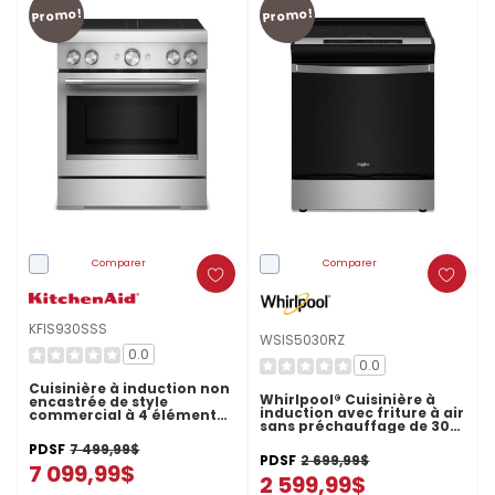
Promo!
Promo!
Comparer
Comparer
KFIS930SSS
WSIS5030RZ
0.0
0.0
Cuisinière à induction non
Whirlpool® Cuisinière à
encastrée de style
induction avec friture à air
commercial à 4 éléments
sans préchauffage de 30
avec friture à air
po WSIS5030RZ
KitchenAid® de 30 po
PDSF
7 499,99$
KFIS930SSS
PDSF
2 699,99$
7 099,99$
2 599,99$