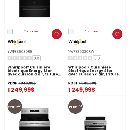
Comparer
Comparer
YWFES5030RB
YWFES5030RW
0.0
0.0
Whirlpool® Cuisinière
Whirlpool® Cuisinière
électrique Energy Star
électrique Energy Star
avec cuisson à air, friture à
avec cuisson à air, friture à
air sans préchauffage et
air sans préchauffage et
nettoyage automatique -
nettoyage automatique -
PDSF
1 349,99$
PDSF
1 349,99$
30 po YWFES5030RB
30 po YWFES5030RW
1 249,99$
1 249,99$
Promo!
Promo!