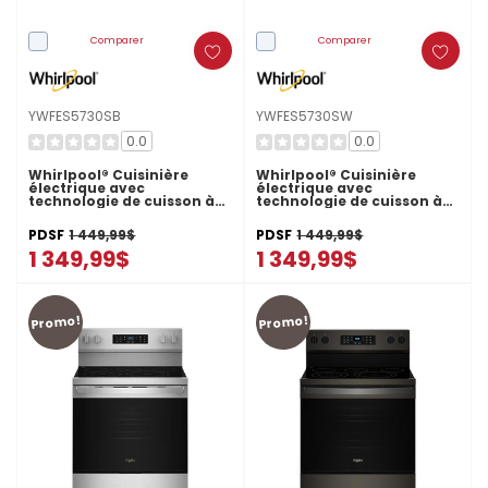
Comparer
Comparer
YWFES5730SB
YWFES5730SW
0.0
0.0
Whirlpool® Cuisinière
Whirlpool® Cuisinière
électrique avec
électrique avec
technologie de cuisson à
technologie de cuisson à
air - 30 po YWFES5730SB
air - 30 po YWFES5730SW
PDSF
1 449,99$
PDSF
1 449,99$
1 349,99$
1 349,99$
Promo!
Promo!