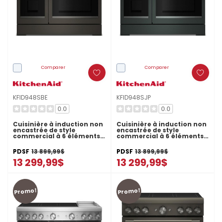
Comparer
Comparer
KFID948SBE
KFID948SJP
0.0
0.0
Cuisinière à induction non
Cuisinière à induction non
encastrée de style
encastrée de style
commercial à 6 éléments
commercial à 6 éléments
avec plaque chauffante
avec plaque chauffante
KitchenAid® de 48 po
KitchenAid® de 48 po
PDSF
13 899,99$
PDSF
13 899,99$
KFID948SBE
KFID948SJP
13 299,99$
13 299,99$
Promo!
Promo!