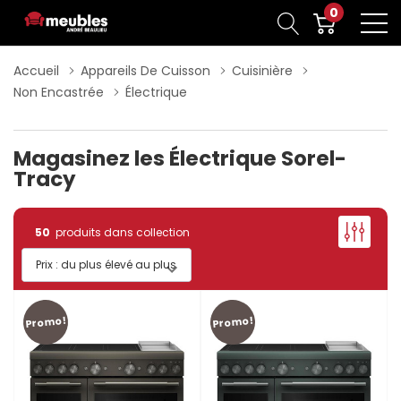
0
Accueil
Appareils De Cuisson
Cuisinière
Non Encastrée
Électrique
Magasinez les Électrique Sorel-
Tracy
50
produits dans collection
Promo!
Promo!