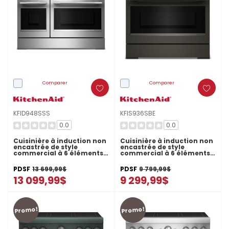
Comparer
Comparer
KFID948SSS
KFIS936SBE
0.0
0.0
Cuisinière à induction non
Cuisinière à induction non
encastrée de style
encastrée de style
commercial à 6 éléments
commercial à 6 éléments
avec plaque chauffante
avec friture à air
KitchenAid® de 48 po
KitchenAid® de 36 po
PDSF
13 699,99$
PDSF
9 799,99$
KFID948SSS
KFIS936SBE
13 099,99$
9 299,99$
Promo!
Promo!