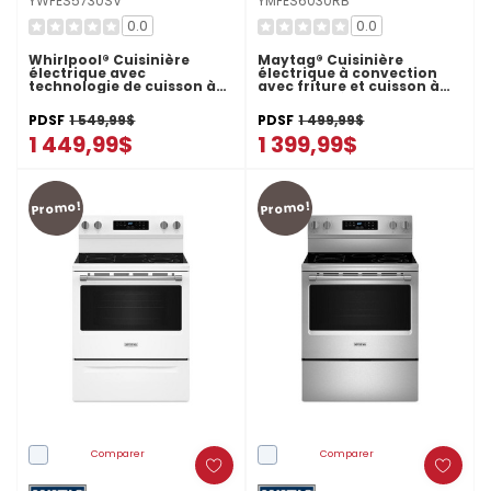
YWFES5730SV
YMFES6030RB
0.0
0.0
Whirlpool® Cuisinière
Maytag® Cuisinière
électrique avec
électrique à convection
technologie de cuisson à
avec friture et cuisson à
air - 30 po YWFES5730SV
air sans préchauffage - 30
po - 5,3 pi cu YMFES6030RB
PDSF
1 549,99$
PDSF
1 499,99$
1 449,99$
1 399,99$
Promo!
Promo!
Comparer
Comparer