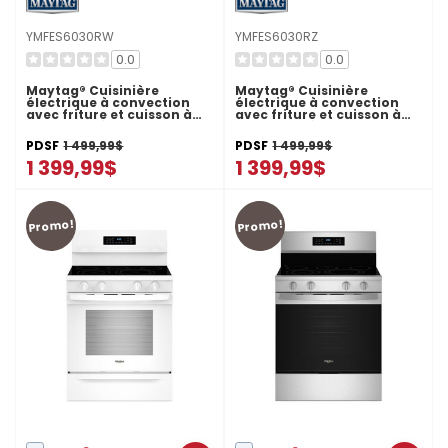
YMFES6030RW
YMFES6030RZ
0.0
0.0
Maytag® Cuisinière
Maytag® Cuisinière
électrique à convection
électrique à convection
avec friture et cuisson à
avec friture et cuisson à
air sans préchauffage - 30
air sans préchauffage - 30
po - 5,3 pi cu YMFES6030RW
po - 5,3 pi cu YMFES6030RZ
PDSF
1 499,99$
PDSF
1 499,99$
1 399,99$
1 399,99$
Promo!
Promo!