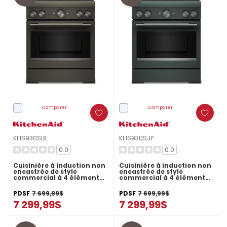
Comparer
Comparer
KFIS930SBE
KFIS930SJP
0.0
0.0
Cuisinière à induction non
Cuisinière à induction non
encastrée de style
encastrée de style
commercial à 4 éléments
commercial à 4 éléments
avec friture à air
avec friture à air
KitchenAid® de 30 po
KitchenAid® de 30 po
PDSF
7 699,99$
PDSF
7 699,99$
KFIS930SBE
KFIS930SJP
7 299,99$
7 299,99$