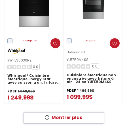
Comparer
Comparer
Unbranded
YUFE50M4SS
YWFES5030RZ
0.0
0.0
Cuisinière électrique non
Whirlpool® Cuisinière
encastrée avec friture à
électrique Energy Star
air - 24 po YUFE50M4SS
avec cuisson à air, friture à
air sans préchauffage et
nettoyage automatique -
PDSF
1 499,99$
PDSF
1 349,99$
30 po YWFES5030RZ
1 099,99$
1 249,99$
Montrer plus